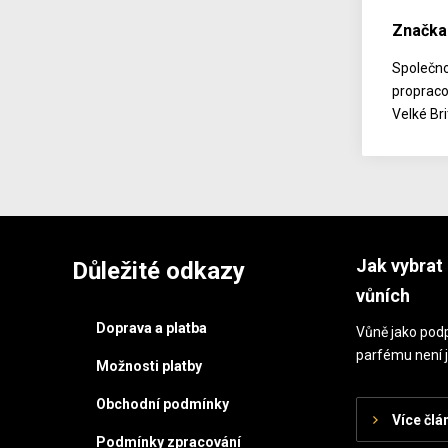
Značka 
Společno
propraco
Velké Br
Jak vybrat 
Důležité odkazy
vůních
Doprava a platba
Vůně jako podp
parfému není j
Možnosti platby
Obchodní podmínky
Více člá
Podmínky zpracování