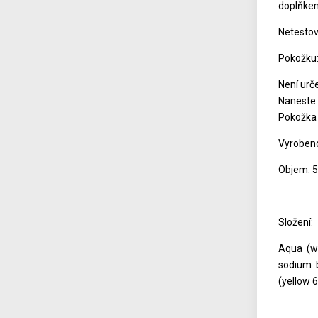
doplňkem
Netestov
Pokožku:
Není urč
Naneste 
Pokožka 
Vyrobeno 
Objem: 
Složení:
Aqua (wa
sodium b
(yellow 6