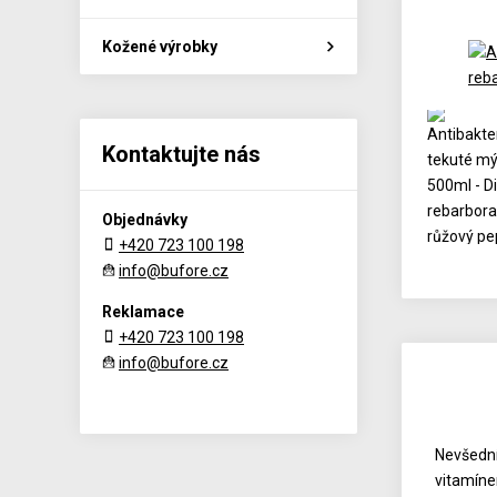
Kožené výrobky
Kontaktujte nás
Objednávky
+420 723 100 198
info@bufore.cz
Reklamace
+420 723 100 198
info@bufore.cz
Nevšední
vitamíne