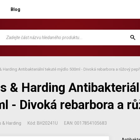
Blog
 & Harding Antibakteriální tekuté mýdlo 500ml - Divoká rebarbora a růžový pepř
is & Harding Antibakteriá
l - Divoká rebarbora a r
s & Harding
Kód: BH20241U
EAN: 0017854105683
Antibakte