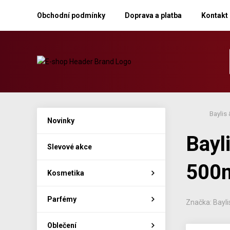
Obchodní podmínky
Doprava a platba
Kontakt
Baylis
Novinky
Bayl
Slevové akce
500m
Kosmetika
Parfémy
Značka: Bayli
Oblečení