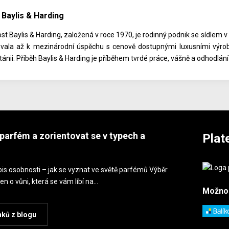
Baylis & Harding
st Baylis & Harding, založená v roce 1970, je rodinný podnik se sídlem v
vala až k mezinárodní úspěchu s cenově dostupnými luxusními výrobk
itánii. Příběh Baylis & Harding je příběhem tvrdé práce, vášně a odhodlá
parfém a zorientovat se v typech a
Plat
is osobnosti – jak se vyznat ve světě parfémů Výběr
en o vůni, která se vám líbí na…
Možno
nků z blogu