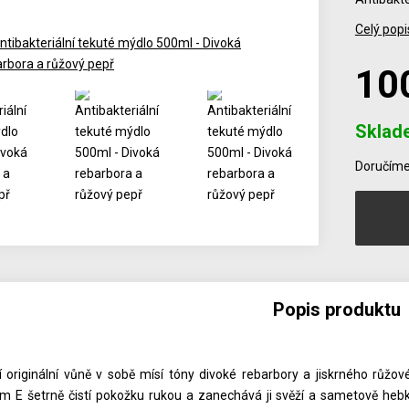
Celý popi
10
Sklad
Počet
Doručíme 
Popis produktu
 originální vůně v sobě mísí tóny divoké rebarbory a jiskrného růžo
m E šetrně čistí pokožku rukou a zanechává ji svěží a sametově hebk