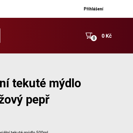
Přihlášení
0 Kč
lní tekuté mýdlo
ůžový pepř
riální tekuté mýdlo 500ml