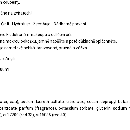
 koupelny.
áno na zvířatech!
 Čistí - Hydratuje - Zjemňuje - Nádherně provoní
eno k odstranění makeupu a odlíčení očí.
na mokrou pokožku, jemně napěňte a poté důkladně opláchněte.
je sametově hebká, tonizovaná, pružná a zářivá.
v Anglii.
500ml
ter, eau), sodium laureth sulfate, citric acid, cocamidopropyl betai
enzoate, parfum (fragrance), potassium sorbate, glycerin, sodium h
), ci 17200 (red 33), ci 16035 (red 40).