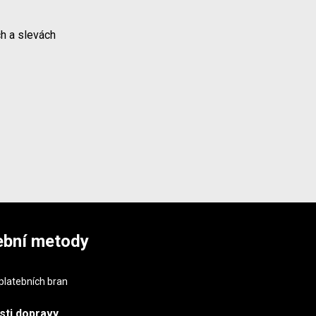
h a slevách
ební metody
sti
dopravy