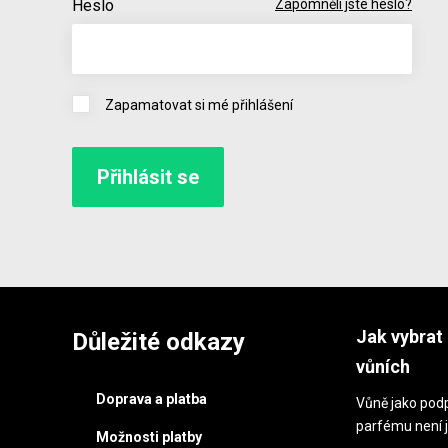
Heslo
Zapomněli jste heslo?
Zapamatovat si mé přihlášení
Jak vybrat 
Důležité odkazy
vůních
Doprava a platba
Vůně jako podp
parfému není j
Možnosti platby