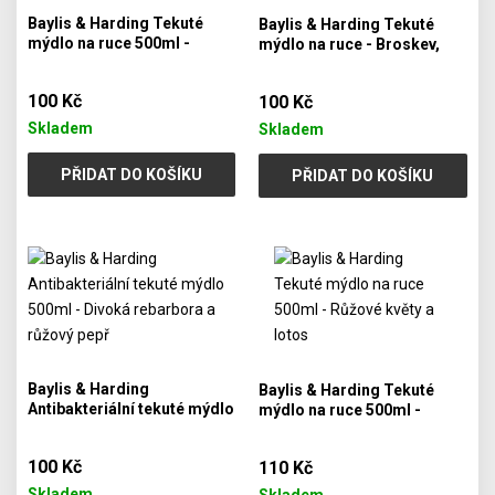
Baylis & Harding Tekuté
Baylis & Harding Tekuté
mýdlo na ruce 500ml -
mýdlo na ruce - Broskev,
Levandule a heřmánek
pivoňka a jasmín, 500ml
100 Kč
100 Kč
Skladem
Skladem
PŘIDAT DO KOŠÍKU
PŘIDAT DO KOŠÍKU
Baylis & Harding
Baylis & Harding Tekuté
Antibakteriální tekuté mýdlo
mýdlo na ruce 500ml -
500ml - Divoká rebarbora a
Růžové květy a lotos
růžový pepř
100 Kč
110 Kč
Skladem
Skladem