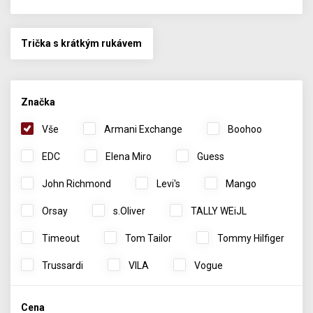
Trička s krátkým rukávem
Značka
Vše
Armani Exchange
Boohoo
EDC
Elena Miro
Guess
John Richmond
Levi's
Mango
Orsay
s.Oliver
TALLY WEiJL
Timeout
Tom Tailor
Tommy Hilfiger
Trussardi
VILA
Vogue
Cena