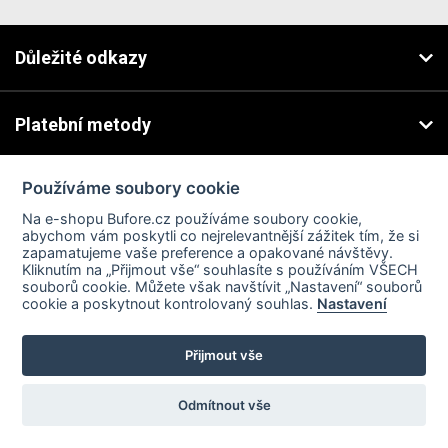
Důležité odkazy
Platební metody
© 2026 Copyright Bufore.cz. Všechna práva vyhrazena. E-shop vytvořilo
Používáme soubory cookie
studio
Matosoft
.
Na e-shopu Bufore.cz používáme soubory cookie,
abychom vám poskytli co nejrelevantnější zážitek tím, že si
zapamatujeme vaše preference a opakované návštěvy.
Kliknutím na „Přijmout vše“ souhlasíte s používáním VŠECH
souborů cookie. Můžete však navštívit „Nastavení“ souborů
cookie a poskytnout kontrolovaný souhlas.
Nastavení
Přijmout vše
Odmítnout vše