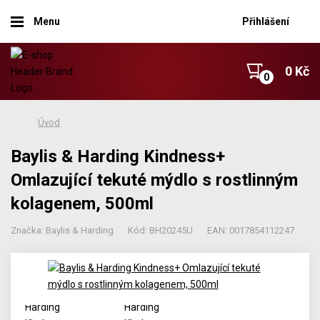
Menu
Přihlášení
0 Kč
Úvod
Baylis & Harding Kindness+
Omlazující tekuté mýdlo s rostlinným
kolagenem, 500ml
Značka: Baylis & Harding
Kód: BH20245U
EAN: 0017854112247