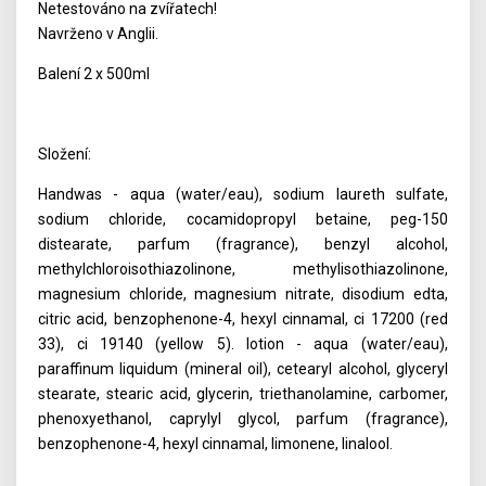
Netestováno na zvířatech!
Navrženo v Anglii.
Balení 2 x 500ml
Složení:
Handwas - aqua (water/eau), sodium laureth sulfate,
sodium chloride, cocamidopropyl betaine, peg-150
distearate, parfum (fragrance), benzyl alcohol,
methylchloroisothiazolinone, methylisothiazolinone,
magnesium chloride, magnesium nitrate, disodium edta,
citric acid, benzophenone-4, hexyl cinnamal, ci 17200 (red
33), ci 19140 (yellow 5). lotion - aqua (water/eau),
paraffinum liquidum (mineral oil), cetearyl alcohol, glyceryl
stearate, stearic acid, glycerin, triethanolamine, carbomer,
phenoxyethanol, caprylyl glycol, parfum (fragrance),
benzophenone-4, hexyl cinnamal, limonene, linalool.