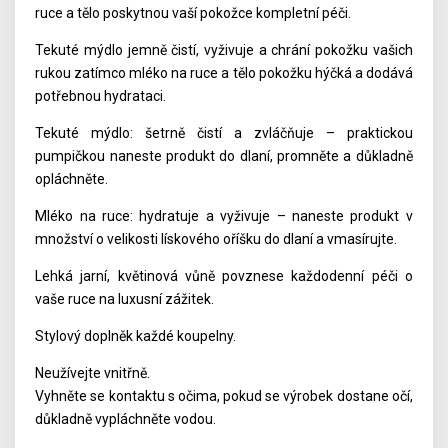
ruce a tělo poskytnou vaší pokožce kompletní péči.
Tekuté mýdlo jemně čistí, vyživuje a chrání pokožku vašich
rukou zatímco mléko na ruce a tělo pokožku hýčká a dodává
potřebnou hydrataci.
Tekuté mýdlo: šetrně čistí a zvláčňuje – praktickou
pumpičkou naneste produkt do dlaní, promněte a důkladně
opláchněte.
Mléko na ruce: hydratuje a vyživuje – naneste produkt v
množství o velikosti lískového oříšku do dlaní a vmasírujte.
Lehká jarní, květinová vůně povznese každodenní péči o
vaše ruce na luxusní zážitek.
Stylový doplněk každé koupelny.
Neužívejte vnitřně.
Vyhněte se kontaktu s očima, pokud se výrobek dostane očí,
důkladně vypláchněte vodou.