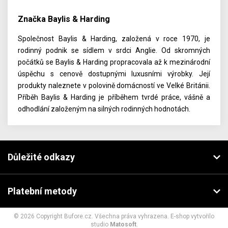
Značka Baylis & Harding
Společnost Baylis & Harding, založená v roce 1970, je
rodinný podnik se sídlem v srdci Anglie. Od skromných
počátků se Baylis & Harding propracovala až k mezinárodní
úspěchu s cenově dostupnými luxusními výrobky. Její
produkty naleznete v polovině domácností ve Velké Británii.
Příběh Baylis & Harding je příběhem tvrdé práce, vášně a
odhodlání založeným na silných rodinných hodnotách.
Důležité odkazy
Platební metody
© 2026 Copyright Bufore.cz. Všechna práva vyhrazena. E-shop vytvořilo
studio
Matosoft
.