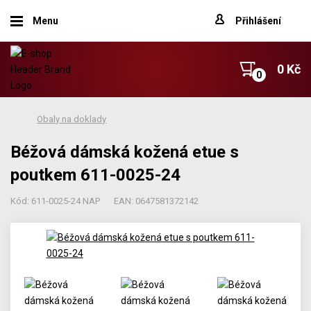
Menu
Přihlášení
0 Kč
Obaly na doklady
Béžová dámská kožená etue s
poutkem 611-0025-24
Kód: 611-0025-24 NAP
EAN: 0647581372142