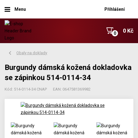
Menu
Přihlášení
0 Kč
Obaly na doklady
Burgundy dámská kožená dokladovka
se zápinkou 514-0114-34
Kód: 514-0114-34 CNAP
EAN: 0647581369982