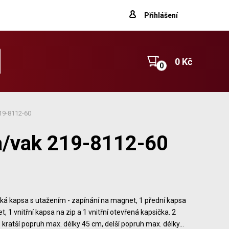
Přihlášení
0 Kč
19-8112-60
a/vak 219-8112-60
lká kapsa s utažením - zapínání na magnet, 1 přední kapsa
, 1 vnitřní kapsa na zip a 1 vnitřní otevřená kapsička. 2
 kratší popruh max. délky 45 cm, delší popruh max. délky…