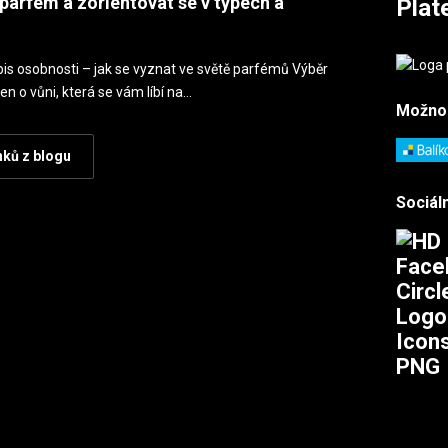
parfém a zorientovat se v typech a
Plat
is osobnosti – jak se vyznat ve světě parfémů Výběr
en o vůni, která se vám líbí na…
Možno
nků z blogu
Sociáln