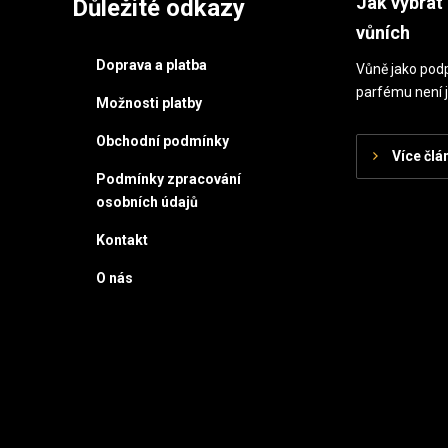
Jak vybrat 
Důležité odkazy
vůních
Doprava a platba
Vůně jako podp
parfému není j
Možnosti platby
Obchodní podmínky
Více člá
Podmínky zpracování
osobních údajů
Kontakt
O nás