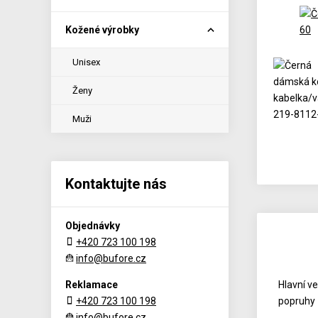
Kožené výrobky
Unisex
Ženy
Muži
Kontaktujte nás
Objednávky
+420 723 100 198
info@bufore.cz
Reklamace
Hlavní v
+420 723 100 198
popruhy 
info@bufore.cz