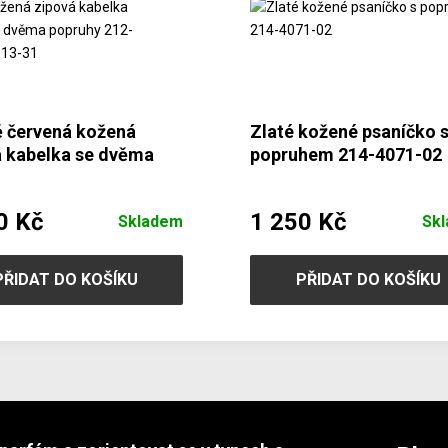
 červená kožená
Zlaté kožené psaníčko 
á kabelka se dvěma
popruhem 214-4071-02
hy 212-8013-31
0 Kč
1 250 Kč
Skladem
Sk
PŘIDAT DO KOŠÍKU
PŘIDAT DO KOŠÍKU