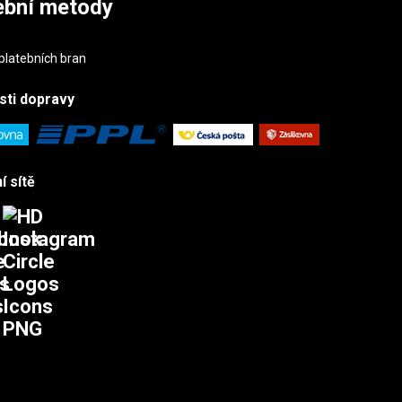
ební metody
sti
dopravy
í sítě