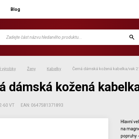
Blog
 výrobky
Ženy
Kabelky
Černá dámská kožená kabelka/vak 2
á dámská kožená kabelk
2-60 VT
EAN: 0647581371893
Hlavní ve
na magnet
popruhy -