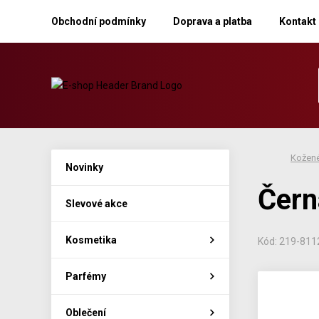
Obchodní podmínky
Doprava a platba
Kontakt
Kožené
Novinky
Čern
Slevové akce
Kosmetika
Kód: 219-811
Parfémy
Oblečení