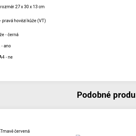
 rozměr 27 x 30 x 13 cm
 - pravá hovězí kůže (VT)
že - černá
 - ano
A4 - ne
Podobné produ