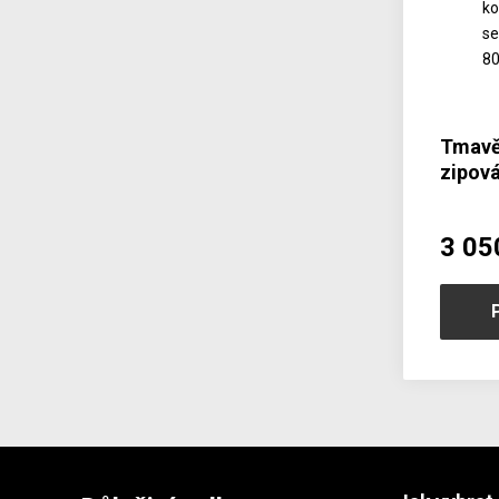
Tmavě
zipov
popru
3 05