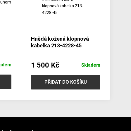
s
Hnědá kožená klopnová
kabelka 213-4228-45
1 500 Kč
ladem
Skladem
PŘIDAT DO KOŠÍKU