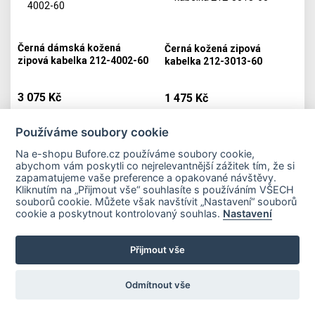
Černá dámská kožená
Černá kožená zipová
zipová kabelka 212-4002-60
kabelka 212-3013-60
3 075 Kč
1 475 Kč
Vyprodáno
Skladem
Používáme soubory cookie
PŘIDAT DO KOŠÍKU
PŘIDAT DO KOŠÍKU
Na e-shopu Bufore.cz používáme soubory cookie,
abychom vám poskytli co nejrelevantnější zážitek tím, že si
zapamatujeme vaše preference a opakované návštěvy.
Kliknutím na „Přijmout vše“ souhlasíte s používáním VŠECH
souborů cookie. Můžete však navštívit „Nastavení“ souborů
Důležité odkazy
cookie a poskytnout kontrolovaný souhlas.
Nastavení
Přijmout vše
Platební metody
Odmítnout vše
© 2026 Copyright Bufore.cz. Všechna práva vyhrazena. E-shop vytvořilo
studio
Matosoft
.