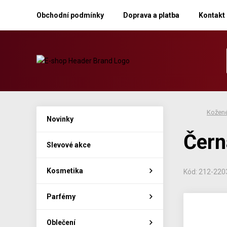
Obchodní podmínky
Doprava a platba
Kontakt
Kožené
Novinky
Čern
Slevové akce
Kosmetika
Kód: 212-22
Parfémy
Oblečení