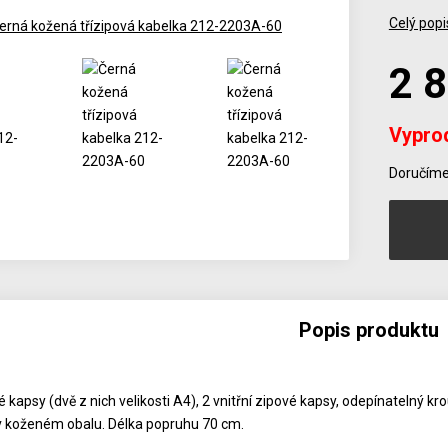
Celý popi
2 
Vypro
Počet
Doručíme 
Popis produktu
é kapsy (dvě z nich velikosti A4), 2 vnitřní zipové kapsy, odepínatelný kr
v koženém obalu. Délka popruhu 70 cm.