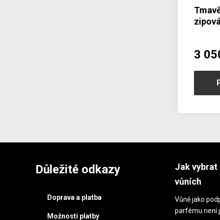
Tmavě
zipov
popru
3 05
Jak vybrat 
Důležité odkazy
vůních
Doprava a platba
Vůně jako podp
parfému není j
Možnosti platby