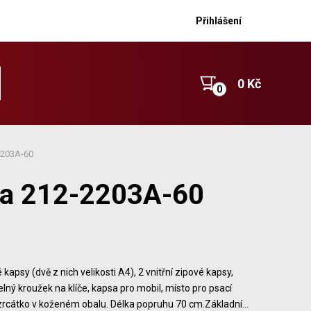
Přihlášení
0 Kč
2203A-60
lka 212-2203A-60
 kapsy (dvě z nich velikosti A4), 2 vnitřní zipové kapsy,
lný kroužek na klíče, kapsa pro mobil, místo pro psací
 zrcátko v koženém obalu. Délka popruhu 70 cm.Základní…