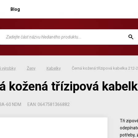
Blog
 výrobky
Ženy
Kabelky
Černá kožená třízipová kabelka 212-
á kožená třízipová kabe
03A-60 NDM
EAN: 0647581366882
Tři zipové
odepínate
potřeby,