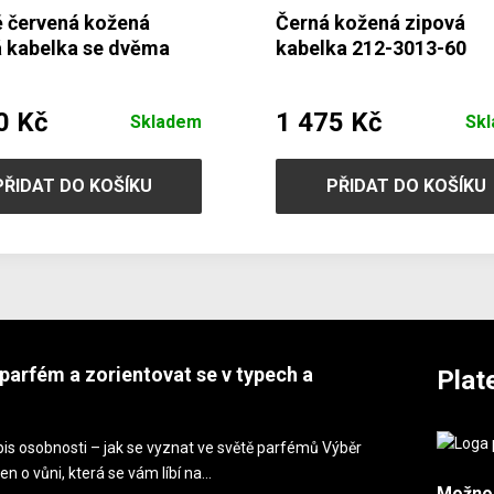
 červená kožená
Černá kožená zipová
á kabelka se dvěma
kabelka 212-3013-60
hy 212-8013-31
0 Kč
1 475 Kč
Skladem
Sk
PŘIDAT DO KOŠÍKU
PŘIDAT DO KOŠÍKU
parfém a zorientovat se v typech a
Plat
is osobnosti – jak se vyznat ve světě parfémů Výběr
en o vůni, která se vám líbí na…
Možno