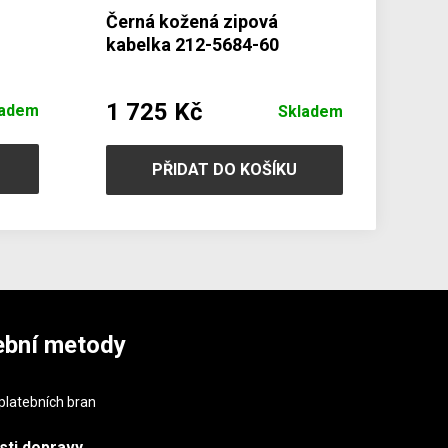
Černá kožená zipová
kabelka 212-5684-60
1 725 Kč
ladem
Skladem
PŘIDAT DO KOŠÍKU
ební metody
sti
dopravy