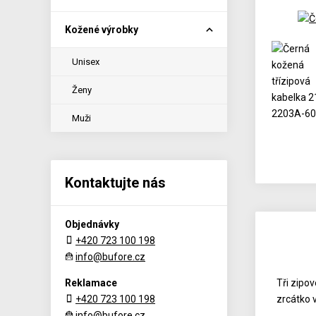
Kožené výrobky
Unisex
Ženy
Muži
Kontaktujte nás
Objednávky
+420 723 100 198
info@bufore.cz
Reklamace
Tři zipov
+420 723 100 198
zrcátko 
info@bufore.cz