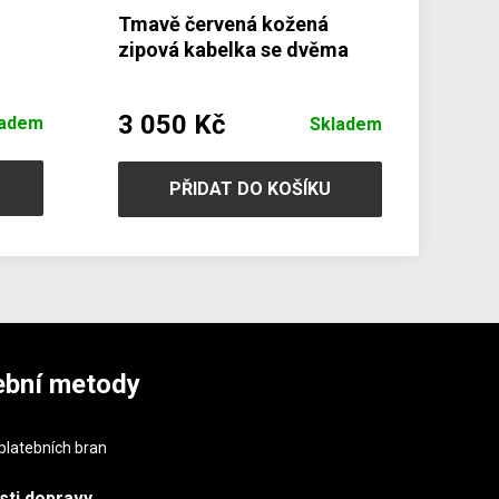
Tmavě červená kožená
zipová kabelka se dvěma
popruhy 212-8013-31
3 050 Kč
ladem
Skladem
PŘIDAT DO KOŠÍKU
ební metody
sti
dopravy