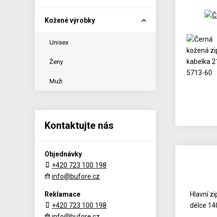
Kožené výrobky
Unisex
Ženy
Muži
Kontaktujte nás
Objednávky
+420 723 100 198
info@bufore.cz
Reklamace
Hlavní z
+420 723 100 198
délce 14
info@bufore.cz