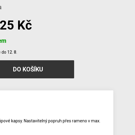
s
225 Kč
em
do 12. 8.
 zipové kapsy. Nastavitelný popruh přes rameno v max.