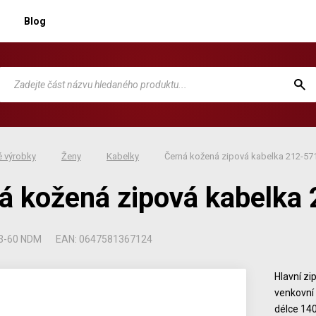
Blog
 výrobky
Ženy
Kabelky
Černá kožená zipová kabelka 212-57
á kožená zipová kabelka
13-60 NDM
EAN: 0647581367124
Hlavní zi
venkovní 
délce 140