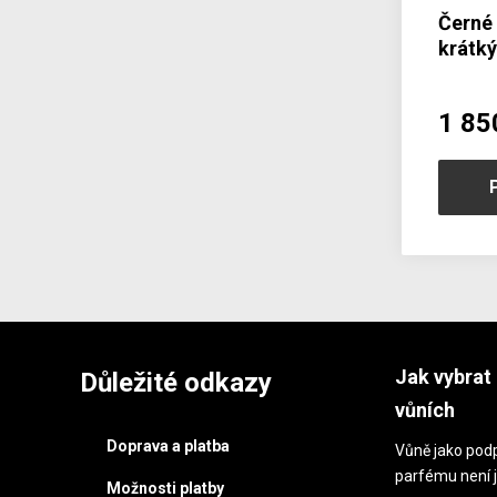
Černé
krátk
1022-
1 85
Jak vybrat 
Důležité odkazy
vůních
Doprava a platba
Vůně jako podp
parfému není j
Možnosti platby