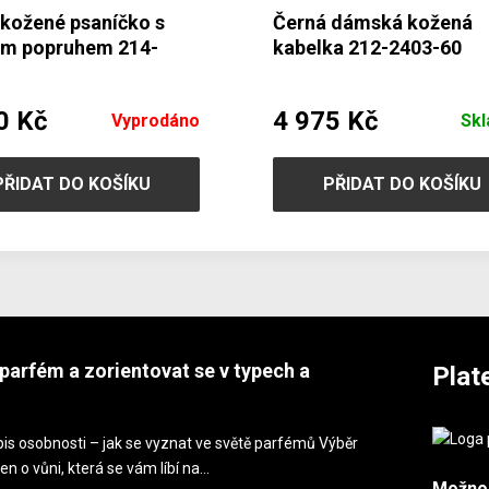
 kožené psaníčko s
Černá dámská kožená
ým popruhem 214-
kabelka 212-2403-60
60
0 Kč
4 975 Kč
Vyprodáno
Sk
PŘIDAT DO KOŠÍKU
PŘIDAT DO KOŠÍKU
parfém a zorientovat se v typech a
Plat
is osobnosti – jak se vyznat ve světě parfémů Výběr
en o vůni, která se vám líbí na…
Možno