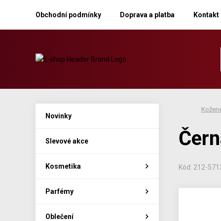
Obchodní podmínky
Doprava a platba
Kontakt
Kožené
Novinky
Čern
Slevové akce
Kosmetika
Kód: 212-57
Parfémy
Oblečení