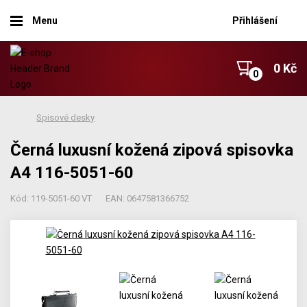
Menu
Přihlášení
0 Kč
Spisové desky
Černá luxusní kožená zipová spisovka
A4 116-5051-60
Kód: 119-5051-60 VT
EAN: 0647581366752