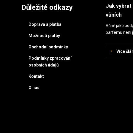
Jak vybrat 
Důležité odkazy
vůních
Doprava a platba
Vůně jako podp
parfému není j
Možnosti platby
Obchodní podmínky
Více člá
Podmínky zpracování
osobních údajů
Kontakt
O nás