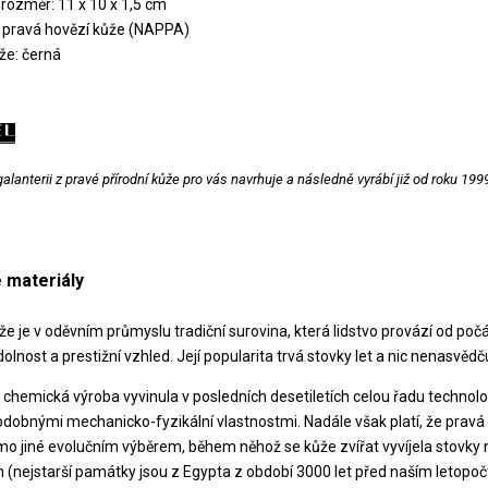
 rozměr: 11 x 10 x 1,5 cm
: pravá hovězí kůže (NAPPA)
že: černá
lanterii z pravé přírodní kůže pro vás navrhuje a následně vyrábí již od roku 1999
 materiály
e je v oděvním průmyslu tradiční surovina, která lidstvo provází od počá
olnost a prestižní vzhled. Její popularita trvá stovky let a nic nenasvěd
a chemická výroba vyvinula v posledních desetiletích celou řadu technolog
odobnými mechanicko-fyzikální vlastnostmi. Nadále však platí, že pravá k
 jiné evolučním výběrem, během něhož se kůže zvířat vyvíjela stovky mili
 (nejstarší památky jsou z Egypta z období 3000 let před naším letopo