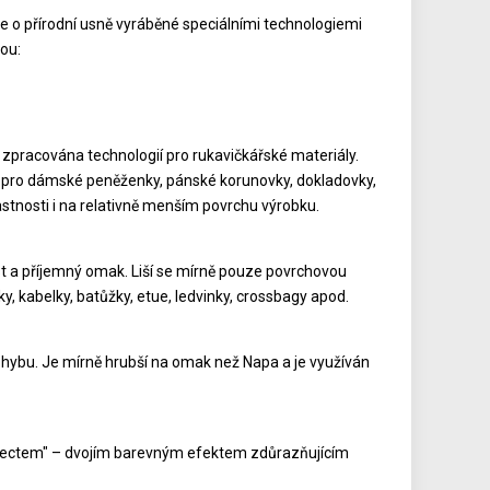
 o přírodní usně vyráběné speciálními technologiemi
sou:
e zpracována technologií pro rukavičkářské materiály.
 pro dámské peněženky, pánské korunovky, dokladovky,
astnosti i na relativně menším povrchu výrobku.
ost a příjemný omak. Liší se mírně pouze povrchovou
y, kabelky, batůžky, etue, ledvinky, crossbagy apod.
ohybu. Je mírně hrubší na omak než Napa a je využíván
 effectem" – dvojím barevným efektem zdůrazňujícím