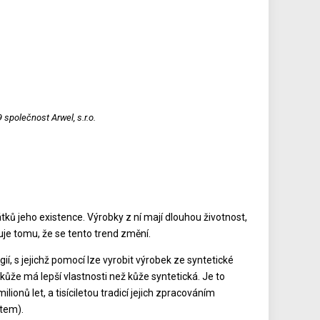
 společnost Arwel, s.r.o.
tků jeho existence. Výrobky z ní mají dlouhou životnost,
čuje tomu, že se tento trend změní.
ií, s jejichž pomocí lze vyrobit výrobek ze syntetické
ůže má lepší vlastnosti než kůže syntetická. Je to
onů let, a tisíciletou tradicí jejich zpracováním
čtem).