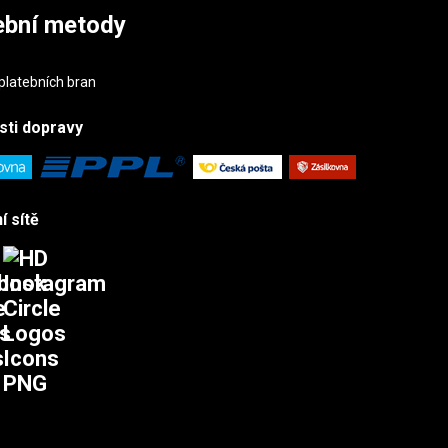
ební metody
sti
dopravy
í sítě