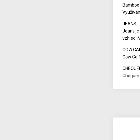
Bamboo j
Využívám
JEANS
Jeans je 
vzhled. 
COW CA
Cow Calf
CHEQUE
Chequer 