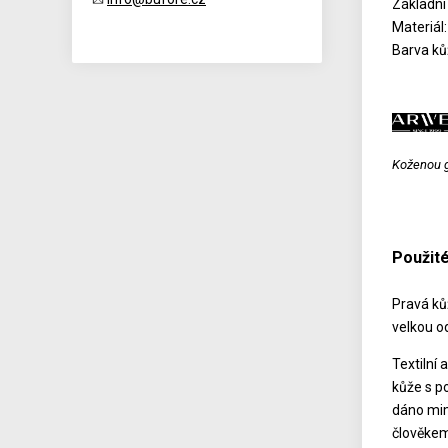
Základní
Materiál
Barva ků
Koženou ga
Použité
Pravá kůž
velkou od
Textilní 
kůže s p
dáno mimo
člověkem