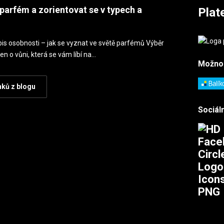
parfém a zorientovat se v typech a
Plat
is osobnosti – jak se vyznat ve světě parfémů Výběr
en o vůni, která se vám líbí na…
Možno
nků z blogu
Sociáln