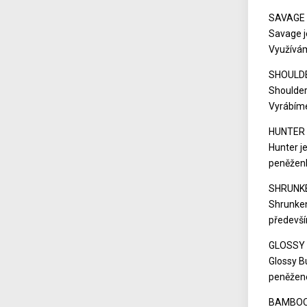
SAVAGE
Savage j
Využívám
SHOULD
Shoulder
Vyrábíme
HUNTER
Hunter j
peněženk
SHRUNK
Shrunken
předevší
GLOSSY 
Glossy B
peněžen
BAMBO