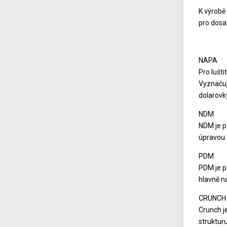
K výrobě
pro dosa
NAPA
Pro lušti
Vyznačuj
dolarovk
NDM
NDM je p
úpravou. 
PDM
PDM je p
hlavně n
CRUNCH
Crunch j
struktur