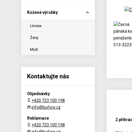
Kožené výrobky
Unisex
Ženy
Muži
Kontaktujte nás
Objednávky
+420 723 100 198
info@bufore.cz
Reklamace
2 přihrá
+420 723 100 198
info@bufore.cz