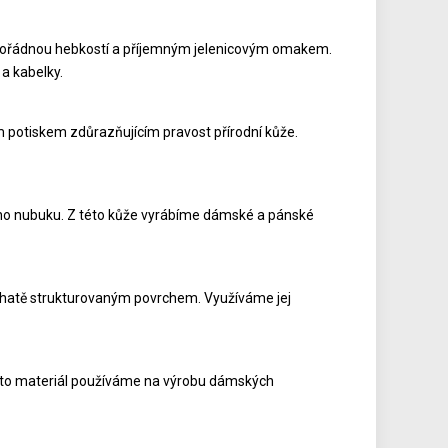
mimořádnou hebkostí a příjemným jelenicovým omakem.
a kabelky.
m potiskem zdůrazňujícím pravost přírodní kůže.
kého nubuku. Z této kůže vyrábíme dámské a pánské
bohatě strukturovaným povrchem. Využíváme jej
ento materiál používáme na výrobu dámských