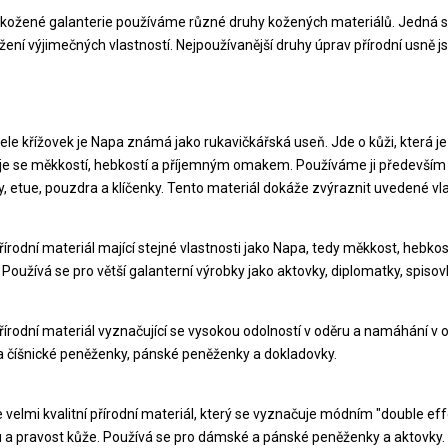
 kožené galanterie používáme různé druhy kožených materiálů. Jedná se
žení výjimečných vlastností. Nejpoužívanější druhy úprav přírodní usně j
tele křížovek je Napa známá jako rukavičkářská useň. Jde o kůži, která j
e se měkkostí, hebkostí a příjemným omakem. Používáme ji především
y, etue, pouzdra a klíčenky. Tento materiál dokáže zvýraznit uvedené vl
řírodní materiál mající stejné vlastnosti jako Napa, tedy měkkost, hebk
Používá se pro větší galanterní výrobky jako aktovky, diplomatky, spisovk
řírodní materiál vyznačující se vysokou odolností v oděru a namáhání v 
a číšnické peněženky, pánské peněženky a dokladovky.
e velmi kvalitní přírodní materiál, který se vyznačuje módním "double
u a pravost kůže. Používá se pro dámské a pánské peněženky a aktovky.