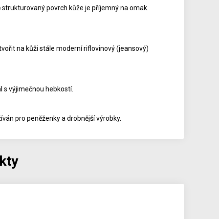
strukturovaný povrch kůže je příjemný na omak.
ořit na kůži stále moderní riflovinový (jeansový)
l s výjimečnou hebkostí.
íván pro peněženky a drobnější výrobky.
kty