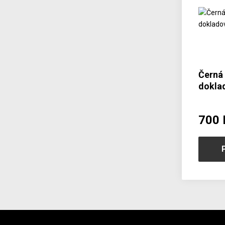
Černá
dokla
700 