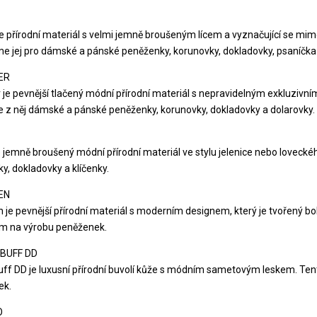
e přírodní materiál s velmi jemně broušeným lícem a vyznačující se 
e jej pro dámské a pánské peněženky, korunovky, dokladovky, psaníčka 
ER
 je pevnější tlačený módní přírodní materiál s nepravidelným exkluzivní
 z něj dámské a pánské peněženky, korunovky, dokladovky a dolarovky.
e jemně broušený módní přírodní materiál ve stylu jelenice nebo lovec
y, dokladovky a klíčenky.
EN
 je pevnější přírodní materiál s moderním designem, který je tvořený 
m na výrobu peněženek.
BUFF DD
uff DD je luxusní přírodní buvolí kůže s módním sametovým leskem. T
ek.
O