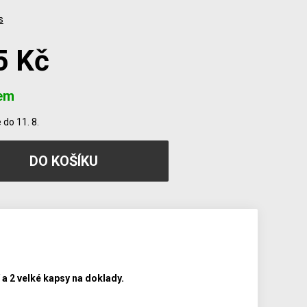
s
5 Kč
em
do 11. 8.
 a 2 velké kapsy na doklady.