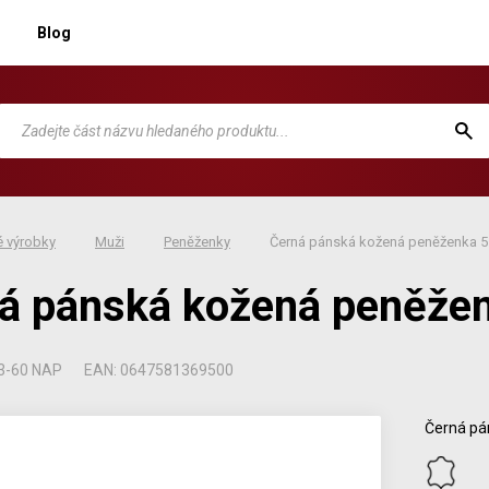
Blog
 výrobky
Muži
Peněženky
Černá pánská kožená peněženka 5
á pánská kožená peněže
3-60 NAP
EAN: 0647581369500
Černá pá