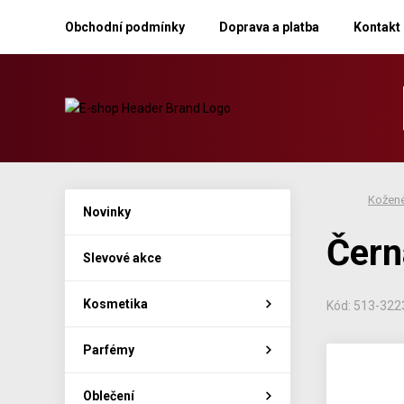
Obchodní podmínky
Doprava a platba
Kontakt
Kožené
Novinky
Čern
Slevové akce
Kosmetika
Kód: 513-322
Parfémy
Oblečení