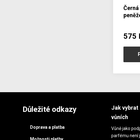
Černá
peněž
zápin
575 
Jak vybrat 
Důležité odkazy
vůních
Doprava a platba
Vůně jako podp
parfému není j
Možnosti platby