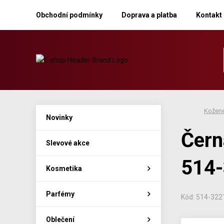
Obchodní podmínky
Doprava a platba
Kontakt
Kožené
Novinky
Čern
Slevové akce
514
Kosmetika
Parfémy
Kód: 514-322
Oblečení