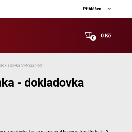
Přihlášení
0 Kč
 dokladovka 514-3221-60
ka - dokladovka
ky na bankovky, kapsa na mince, 4 kapsy na kreditní karty, 3