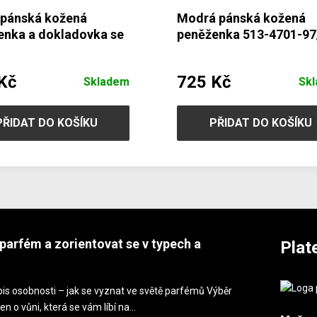
 pánská kožená
Modrá pánská kožená
enka a dokladovka se
peněženka 513-4701-97
kou 514-1610-60
Kč
725 Kč
Skladem
Sk
PŘIDAT DO KOŠÍKU
PŘIDAT DO KOŠÍKU
parfém a zorientovat se v typech a
Plat
is osobnosti – jak se vyznat ve světě parfémů Výběr
en o vůni, která se vám líbí na…