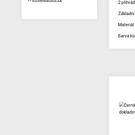
2 přihrád
Základní
Materiál
Barva ků