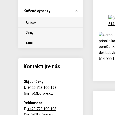
Kožené výrobky
Unisex
Ženy
Muži
Kontaktujte nás
Objednávky
+420 723 100 198
info@bufore.cz
Reklamace
+420 723 100 198
info@bufore.cz