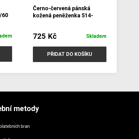
Černo-červená pánská
/60
kožená peněženka 514-
4724-60/31
725 Kč
ladem
Skladem
PŘIDAT DO KOŠÍKU
ební metody