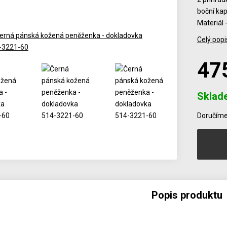
boční kap
Materiál 
Celý popi
47
Sklad
Počet
Doručíme 
Popis produktu