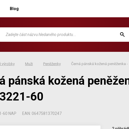
Blog
 výrobky
Muži
Peněženky
Černá pánská kožená peněženka -
á pánská kožená peněžen
-3221-60
1-60 NAP
EAN: 0647581370247
2 přihrád