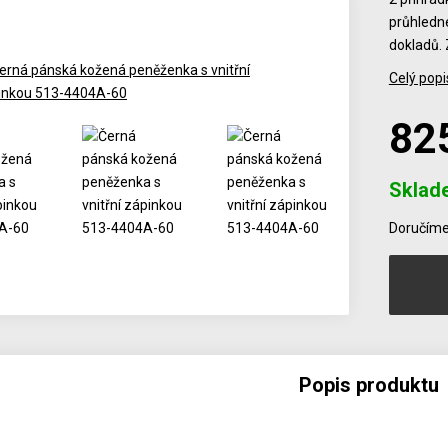
průhledné
dokladů. 
Celý popi
82
Sklad
Počet
Doručíme 
Popis produktu