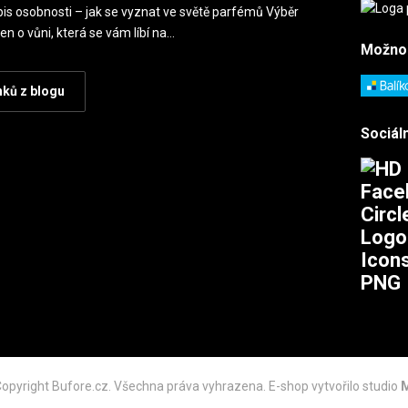
is osobnosti – jak se vyznat ve světě parfémů Výběr
en o vůni, která se vám líbí na…
Možno
nků z blogu
Sociáln
opyright Bufore.cz. Všechna práva vyhrazena. E-shop vytvořilo studio
M