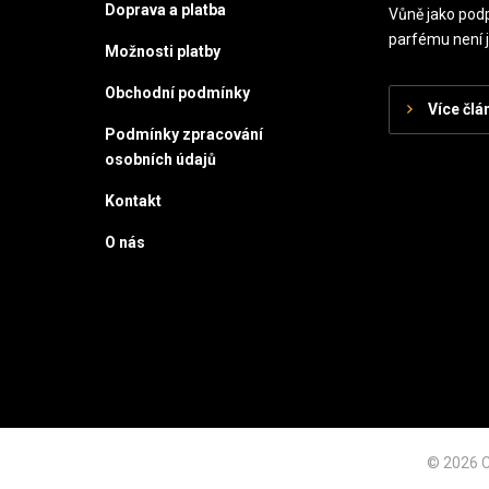
Doprava a platba
Vůně jako podp
parfému není j
Možnosti platby
Obchodní podmínky
Více člá
Podmínky zpracování
osobních údajů
Kontakt
O nás
© 2026 C