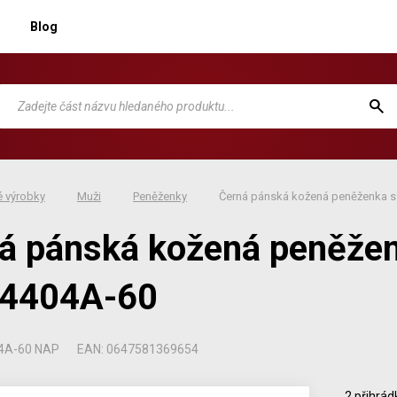
Blog
 výrobky
Muži
Peněženky
Černá pánská kožená peněženka s 
á pánská kožená peněženk
-4404A-60
04A-60 NAP
EAN: 0647581369654
2 přihrád