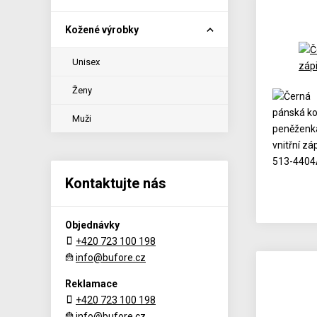
Kožené výrobky
Unisex
Ženy
Muži
Kontaktujte nás
Objednávky
+420 723 100 198
info@bufore.cz
Reklamace
+420 723 100 198
info@bufore.cz