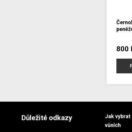
Černo
peněže
zápin
800 
Jak vybrat 
Důležité odkazy
vůních