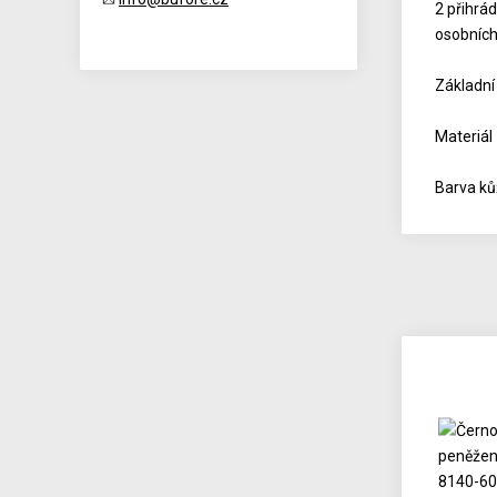
2 přihrád
osobních
Základní
Materiál
Barva ků