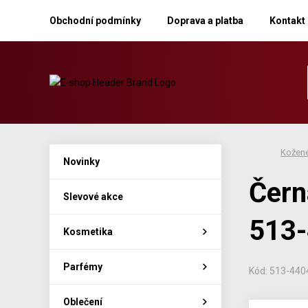
Obchodní podmínky
Doprava a platba
Kontakt
Kožené
Novinky
Čern
Slevové akce
513
Kosmetika
Parfémy
Kód: 513-44
Oblečení