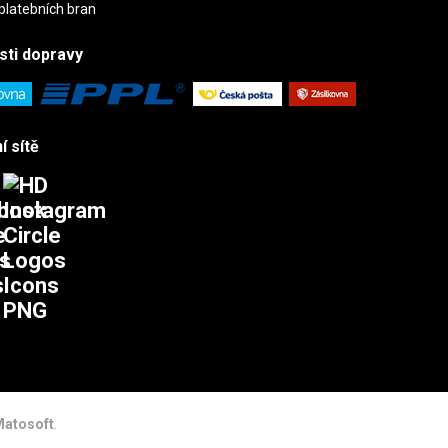
sti
dopravy
í sítě
atosoft
.