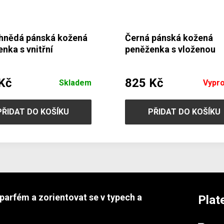
hnědá pánská kožená
Černá pánská kožená
nka s vnitřní
peněženka s vloženou
kou 514-8140-60/44
dokladovkou 513-7106
Kč
825 Kč
Skladem
Vypr
PŘIDAT DO KOŠÍKU
PŘIDAT DO KOŠÍKU
parfém a zorientovat se v typech a
Plat