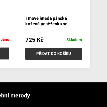
Tmavě hnědá pánská
kožená peněženka se
-60
zápinkou 513-1904-47
725 Kč
odáno
Skladem
PŘIDAT DO KOŠÍKU
ební metody