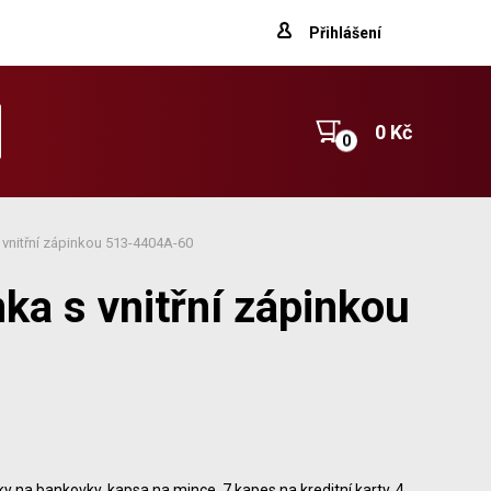
Přihlášení
0 Kč
vnitřní zápinkou 513-4404A-60
a s vnitřní zápinkou
ky na bankovky, kapsa na mince, 7 kapes na kreditní karty, 4