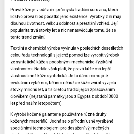
Pravá kůže je v oděvním průmyslu tradiční surovina, která
lidstvo provází od počátků jeho existence. Výrobky z ní mají
dlouhou životnost, velkou odolnost a prestižní vzhled. Její
popularita trvá stovky let a nic nenasvědčuje tomu, že se
tento trend změní.
Textilní a chemická výroba vyvinula v posledních desetiletích
celou řadu technologií, s jejichž pomocí lze vyrobit výrobek
ze syntetické kůže s podobnými mechanicko-fyzikální
vlastnostmi. Nadále však platí, že pravá kůže má lepší
vlastnosti než kůže syntetická. Je to dáno mimo jiné
evolučním výběrem, během něhož se kůže zvířat vyvíjela
stovky milionů let, a tisíciletou tradicí jejich zpracováním
člověkem (nejstarší památky jsou z Egypta z období 3000
let před naším letopočtem).
K výrobě kožené galanterie používáme různé druhy
kožených materiálů. Jedná se o přírodní usně vyráběné
speciálními technologiemi pro dosažení výjimečných