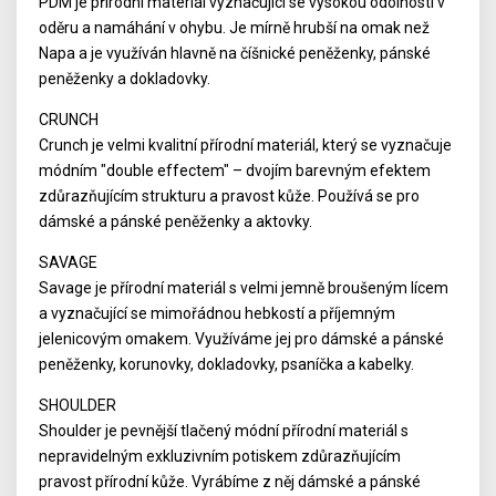
PDM je přírodní materiál vyznačující se vysokou odolností v
oděru a namáhání v ohybu. Je mírně hrubší na omak než
Napa a je využíván hlavně na číšnické peněženky, pánské
peněženky a dokladovky.
CRUNCH
Crunch je velmi kvalitní přírodní materiál, který se vyznačuje
módním "double effectem" – dvojím barevným efektem
zdůrazňujícím strukturu a pravost kůže. Používá se pro
dámské a pánské peněženky a aktovky.
SAVAGE
Savage je přírodní materiál s velmi jemně broušeným lícem
a vyznačující se mimořádnou hebkostí a příjemným
jelenicovým omakem. Využíváme jej pro dámské a pánské
peněženky, korunovky, dokladovky, psaníčka a kabelky.
SHOULDER
Shoulder je pevnější tlačený módní přírodní materiál s
nepravidelným exkluzivním potiskem zdůrazňujícím
pravost přírodní kůže. Vyrábíme z něj dámské a pánské