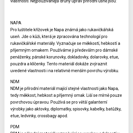
vlastností. Nejpoužívanější druhy úprav přírodní usně jsou:
NAPA
Pro luštitele křížovek je Napa známá jako rukavičkářská
useň. Jde o kůži, která je zpracována technologií pro
rukavičkářské materiály. Vyznačuje se měkkostí, hebkostí a
příjemným omakem. Používáme ji především pro dámské
peněženky, pánské korunovky, dokladovky, dolarovky, etue,
pouzdra a klíčenky. Tento materiál dokáže zvýraznit
uvedené vlastnosti i na relativně menším povrchu výrobku.
NDM
NDM je přírodní materiál mající stejné vlastnosti jako Napa,
tedy měkkost, hebkost a příjemný omak. Liší se mírně pouze
povrchovou úpravou. Používá se pro větší galanterní
výrobky jako aktovky, diplomatky, spisovky, kabelky, batůžky,
etue, ledvinky, crossbagy apod.
PDM