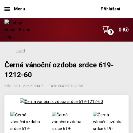
Menu
Přihlášení
0 Kč
Úvod
Černá vánoční ozdoba srdce 619-
1212-60
Kód: 619-1212-60 NAP
EAN: 0647581373651