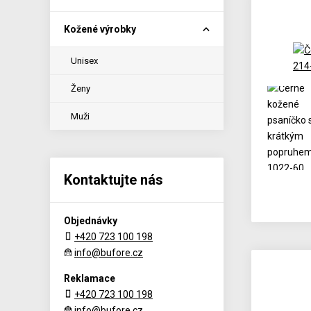
Kožené výrobky
Unisex
Ženy
Muži
Kontaktujte nás
Objednávky
+420 723 100 198
info@bufore.cz
Reklamace
+420 723 100 198
info@bufore.cz