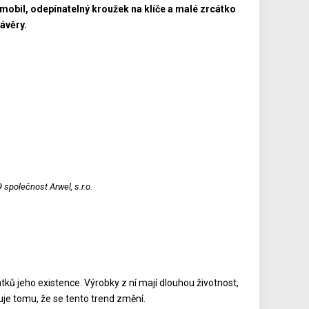
 mobil, odepínatelný kroužek na klíče a malé zrcátko
ávěry.
 společnost Arwel, s.r.o.
tků jeho existence. Výrobky z ní mají dlouhou životnost,
čuje tomu, že se tento trend změní.