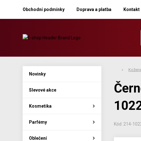
Obchodní podmínky
Doprava a platba
Kontakt
Kožené
Novinky
Čern
Slevové akce
102
Kosmetika
Parfémy
Kód: 214-10
Oblečení