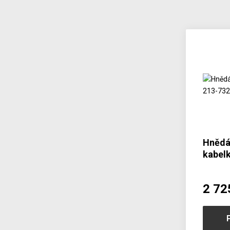
Hnědá
kabel
2 72