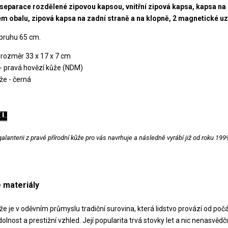
í separace rozdělené zipovou kapsou, vnitřní zipová kapsa, kapsa na
m obalu, zipová kapsa na zadní straně a na klopně, 2 magnetické uz
pruhu 65 cm.
 rozměr 33 x 17 x 7 cm
 - pravá hovězí kůže (NDM)
že - černá
lanterii z pravé přírodní kůže pro vás navrhuje a následně vyrábí již od roku 1999
 materiály
e je v oděvním průmyslu tradiční surovina, která lidstvo provází od počá
olnost a prestižní vzhled. Její popularita trvá stovky let a nic nenasvěd