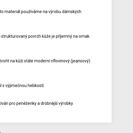
ento materiál používáme na výrobu dámských
strukturovaný povrch kůže je příjemný na omak.
ořit na kůži stále moderní riflovinový (jeansový)
l s výjimečnou hebkostí.
íván pro peněženky a drobnější výrobky.