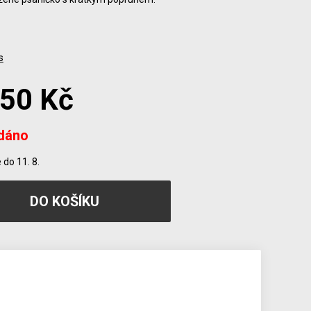
s
850 Kč
dáno
do 11. 8.