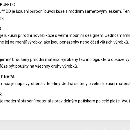
BUFF DD
uff DD je luxusní přírodní buvolí kůže s módním sametovým leskem. T
ek.
O
e luxusní přírodní hovězí kůže s velmi módním designem. Jednosměrně 
e jej na menší výrobky jako jsou peněženky nebo části větších výrobků.
jemně broušený přírodní materiál vyrobený technologií, která dokáže vytv
Může být použitý na všechny druhy výrobků.
LF NAPA
 napa je napa vyrobená z teletiny. Jedná se tedy o velmi luxusní materiá
R
je moderní přírodní materiál s pravidelným potiskem po celé ploše. Využ