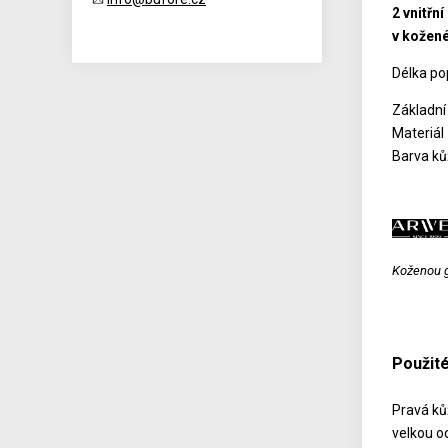
2 vnitřn
v kožené
Délka po
Základní
Materiál
Barva ků
Koženou ga
Použité
Pravá kůž
velkou od