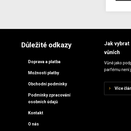
Jak vybrat 
Důležité odkazy
vůních
Doprava a platba
Vůně jako podp
parfému není j
Možnosti platby
Obchodní podmínky
Více člá
Podmínky zpracování
osobních údajů
Kontakt
O nás