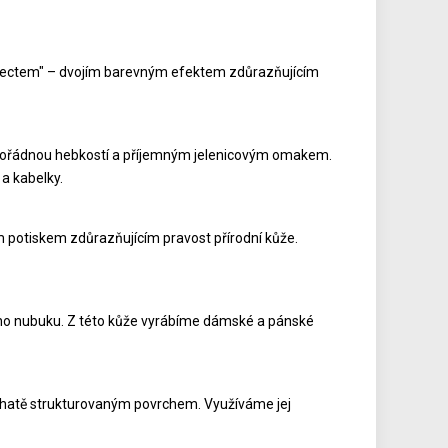
 effectem" – dvojím barevným efektem zdůrazňujícím
mimořádnou hebkostí a příjemným jelenicovým omakem.
a kabelky.
m potiskem zdůrazňujícím pravost přírodní kůže.
kého nubuku. Z této kůže vyrábíme dámské a pánské
bohatě strukturovaným povrchem. Využíváme jej