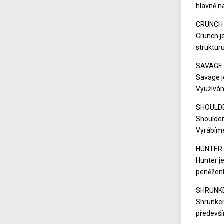
hlavně n
CRUNCH
Crunch j
struktur
SAVAGE
Savage j
Využívám
SHOULD
Shoulder
Vyrábíme
HUNTER
Hunter j
peněženk
SHRUNK
Shrunken
předevší