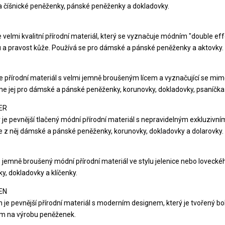
a číšnické peněženky, pánské peněženky a dokladovky.
e velmi kvalitní přírodní materiál, který se vyznačuje módním "double
u a pravost kůže. Používá se pro dámské a pánské peněženky a aktovky.
e přírodní materiál s velmi jemně broušeným lícem a vyznačující se 
e jej pro dámské a pánské peněženky, korunovky, dokladovky, psaníčka 
ER
 je pevnější tlačený módní přírodní materiál s nepravidelným exkluzivní
 z něj dámské a pánské peněženky, korunovky, dokladovky a dolarovky.
e jemně broušený módní přírodní materiál ve stylu jelenice nebo lovec
y, dokladovky a klíčenky.
EN
 je pevnější přírodní materiál s moderním designem, který je tvořený 
m na výrobu peněženek.