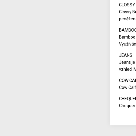
GLOSSY 
Glossy B
peněžen
BAMBO
Bamboo j
Využívám
JEANS
Jeans je 
vzhled. 
COW CA
Cow Calf
CHEQUE
Chequer 