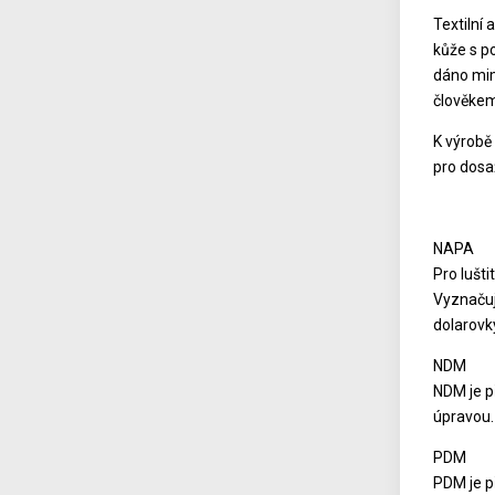
Textilní 
kůže s p
dáno mimo
člověkem
K výrobě
pro dosa
NAPA
Pro lušti
Vyznačuj
dolarovk
NDM
NDM je p
úpravou. 
PDM
PDM je p