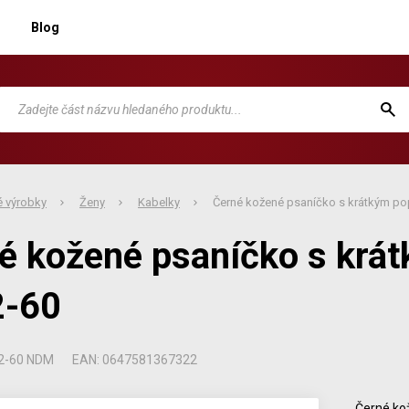
Blog
 výrobky
Ženy
Kabelky
Černé kožené psaníčko s krátkým p
é kožené psaníčko s krá
2-60
22-60 NDM
EAN: 0647581367322
Černé ko