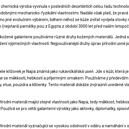
a chemická výroba vyvinula v posledních desetiletích celou řadu technolog
odobnými mechanicko-fyzikální vlastnostmi. Nadále však platí, že pravá k
 jiné evolučním výběrem, během něhož se kůže zvířat vyvíjela stovky mili
 (nejstarší památky jsou z Egypta z období 3000 let před naším letopo
 kožené galanterie používáme různé druhy kožených materiálů. Jedná se
žení výjimečných vlastností. Nejpoužívanější druhy úprav přírodní usně j
tele křížovek je Napa známá jako rukavičkářská useň. Jde o kůži, která j
e se měkkostí, hebkostí a příjemným omakem. Používáme ji především
y, etue, pouzdra a klíčenky. Tento materiál dokáže zvýraznit uvedené vl
řírodní materiál mající stejné vlastnosti jako Napa, tedy měkkost, hebk
Používá se pro větší galanterní výrobky jako aktovky, diplomatky, spisovk
řírodní materiál vyznačující se vysokou odolností v oděru a namáhání v 