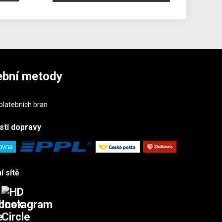
ební metody
sti
dopravy
í sítě