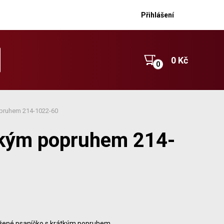
Přihlášení
0 Kč
opruhem 214-1022-60
tkým popruhem 214-
žené psaníčko s krátkým popruhem.