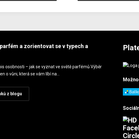
parfém a zorientovat se v typech a
Plat
is osobnosti – jak se vyznat ve světě parfémů Výběr
en o vůni, která se vám líbí na…
Možno
nků z blogu
Sociáln