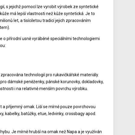
ií, s jejichž pomocí lze vyrobit výrobek ze syntetické
ůže má lepší vlastnosti než kůže syntetická. Je to
onů let, a tisíciletou tradicí jejich zpracováním
čtem).
 o přírodní usně vyráběné speciálními technologiemi
sou:
e zpracována technologií pro rukavičkářské materiály.
 pro dámské peněženky, pánské korunovky, dokladovky,
astnosti i na relativně menším povrchu výrobku.
ost a příjemný omak. Liší se mírně pouze povrchovou
y, kabelky, batůžky, etue, ledvinky, crossbagy apod.
ohybu. Je mírně hrubší na omak než Napa a je využíván