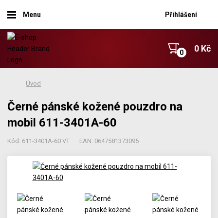
Menu
Přihlášení
0 Kč
Úvod
Černé pánské kožené pouzdro na
mobil 611-3401A-60
Kód: 611-3401A-60 VT
EAN: 0647581373095