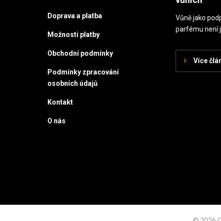
Doprava a platba
Vůně jako podp
parfému není j
Možnosti platby
Obchodní podmínky
Více člá
Podmínky zpracování
osobních údajů
Kontakt
O nás
© 2026 C