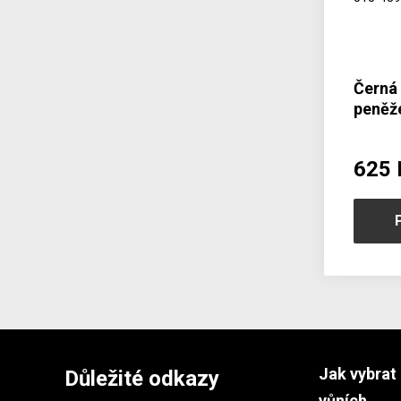
Černá
peněž
625 
Jak vybrat 
Důležité odkazy
vůních