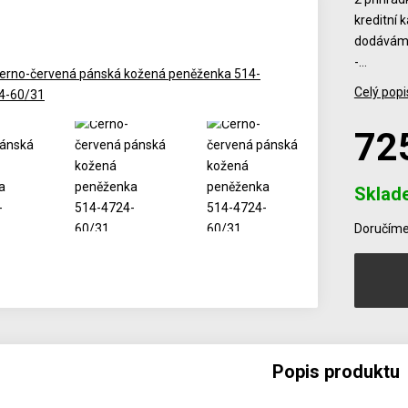
kreditní 
dodáváme
-…
Celý popi
72
Sklad
Počet
Doručíme 
Popis produktu