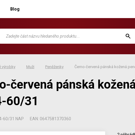
Blog
 výrobky
Muži
Peněženky
Černo-červená pánská kožená pen
o-červená pánská kožen
-60/31
24-60/31 NAP
EAN: 0647581370360
2 přihrád