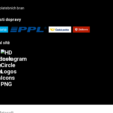
sti
dopravy
í sítě
atosoft
.