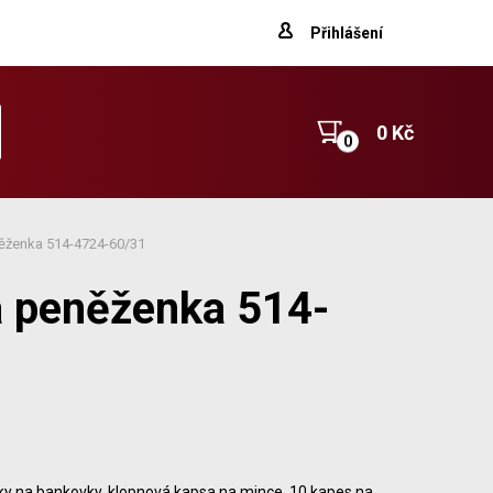
Přihlášení
0 Kč
ěženka 514-4724-60/31
á peněženka 514-
ky na bankovky, klopnová kapsa na mince, 10 kapes na