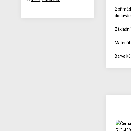
2 přihrá
dodáváme
Základní
Materiál
Barva ků