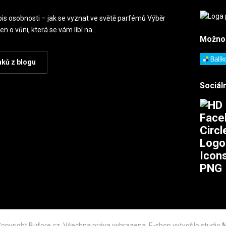
is osobnosti – jak se vyznat ve světě parfémů Výběr
en o vůni, která se vám líbí na…
Možno
nků z blogu
Sociáln
opyright Bufore.cz. Všechna práva vyhrazena. E-shop vytvořilo studio
M