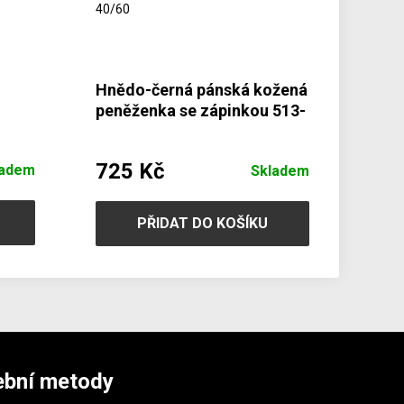
Hnědo-černá pánská kožená
peněženka se zápinkou 513-
8194-40/60
725 Kč
ladem
Skladem
PŘIDAT DO KOŠÍKU
ební metody