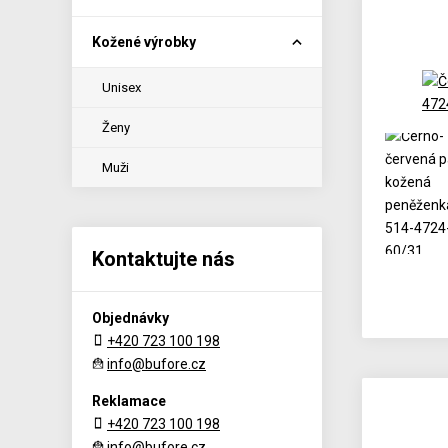
Kožené výrobky
Unisex
Ženy
Muži
Kontaktujte nás
Objednávky
+420 723 100 198
info@bufore.cz
Reklamace
+420 723 100 198
info@bufore.cz