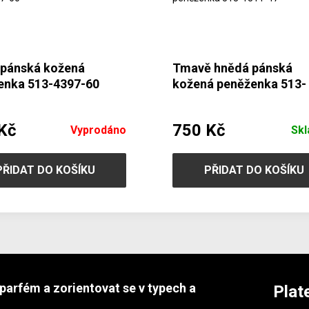
 pánská kožená
Tmavě hnědá pánská
enka 513-4397-60
kožená peněženka 513-
1311-47
Kč
750 Kč
Vyprodáno
Sk
PŘIDAT DO KOŠÍKU
PŘIDAT DO KOŠÍKU
parfém a zorientovat se v typech a
Plat