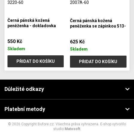
Černá pánská kožená
Černá pánská kožená
peněženka - dokladovka
peněženka se zápinkou 513-
514-3220-60
2007A-60
550 Kč
625 Kč
Skladem
Skladem
PŘIDAT DO KOŠÍKU
PŘIDAT DO KOŠÍKU
Důležité odkazy
Platební metody
© 2026 Copyright Bufore.cz. Všechna práva vyhrazena. E-shop vytvořilo
studio
Matosoft
.