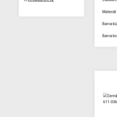
Materiál
Barva ků
Barva kov