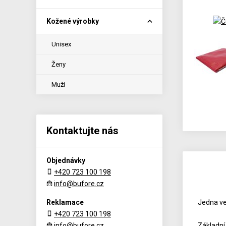
Kožené výrobky
Unisex
Ženy
Muži
Kontaktujte nás
Objednávky
+420 723 100 198
info@bufore.cz
Reklamace
Jedna ve
+420 723 100 198
info@bufore.cz
Základní