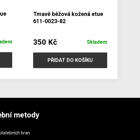
tue
Tmavě béžová kožená etue
611-0023-82
350 Kč
ladem
Skladem
PŘIDAT DO KOŠÍKU
ební metody