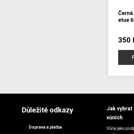
Černá
etue 
350 
Jak vybrat 
Důležité odkazy
vůních
Doprava a platba
Vůně jako podp