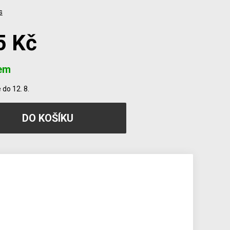
s
5 Kč
em
do 12. 8.