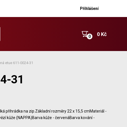
Přihlášení
0 Kč
ná etue 611-0024-31
24-31
ká přihrádka na zip.Základní rozměry 22 x 15,5 cmMateriál -
vězí kůže (NAPPA)Barva kůže - červenáBarva kování -