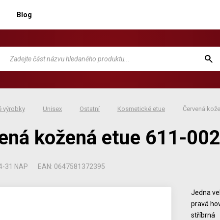
Blog
 výrobky
Unisex
Ostatní
Kosmetické etue
Červená kože
ená kožená etue 611-00
4-31 NAP
EAN: 0647581372395
Jedna vel
pravá ho
stříbrná