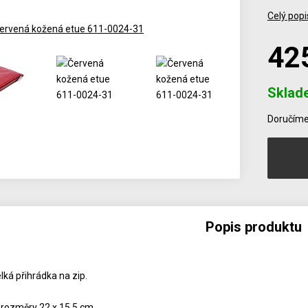
Celý popi
42
Sklad
Počet
Doručíme 
Popis produktu
lká přihrádka na zip.
 rozměry 22 x 15,5 cm