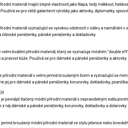
řírodní materiál mající stejné vlastnosti jako Napa, tedy měkkost, hebk
Používá se pro větší galanterní výrobky jako aktovky, diplomatky, spisovk
řírodní materiál vyznačující se vysokou odolností v oděru a namáhání v 
a číšnické peněženky, pánské peněženky a dokladovky.
e velmi kvalitní přírodní materiál, který se vyznačuje módním "double
u a pravost kůže. Používá se pro dámské a pánské peněženky a aktovky.
e přírodní materiál s velmi jemně broušeným lícem a vyznačující se 
e jej pro dámské a pánské peněženky, korunovky, dokladovky, psaníčka 
ER
 je pevnější tlačený módní přírodní materiál s nepravidelným exkluzivní
 z něj dámské a pánské peněženky, korunovky, dokladovky a dolarovky.
e jemně broušený módní přírodní materiál ve stylu jelenice nebo lovec