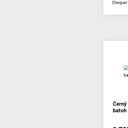
Chequer 
Černý
batoh