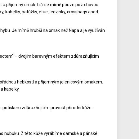
ost a příjemný omak. Liší se mírně pouze povrchovou
y, kabelky, batůžky, etue, ledvinky, crossbagy apod.
ohybu. Je mírně hrubší na omak než Napa a je využíván
 effectem" – dvojím barevným efektem zdůrazňujícím
mimořádnou hebkostí a příjemným jelenicovým omakem.
a kabelky.
m potiskem zdůrazňujícím pravost přírodní kůže.
kého nubuku. Z této kůže vyrábíme dámské a pánské