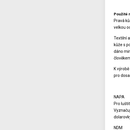
Použité 
Pravá kůž
velkou od
Textilní 
kůže s p
dáno mimo
člověkem
K výrobě
pro dosa
NAPA
Pro lušti
Vyznačuj
dolarovk
NDM