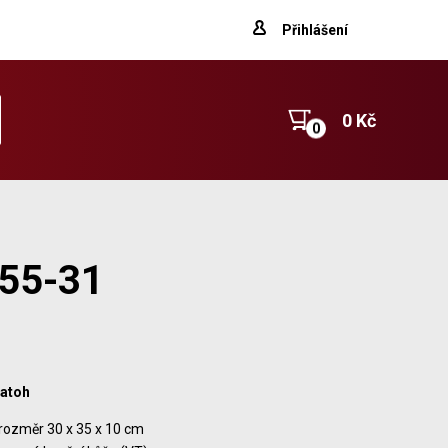
Přihlášení
0 Kč
955-31
batoh
rozměr 30 x 35 x 10 cm