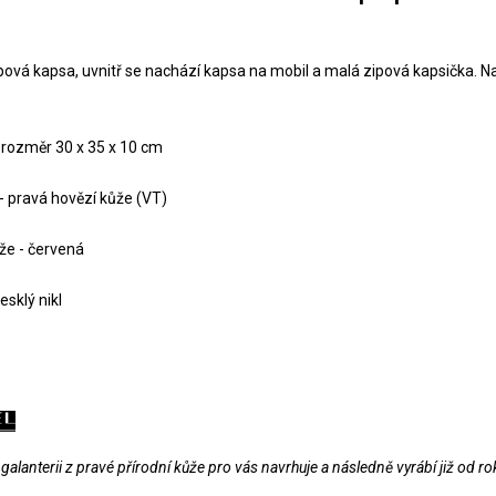
ipová kapsa, uvnitř se nachází kapsa na mobil a malá zipová kapsička. Na
.
 rozměr 30 x 35 x 10 cm
 - pravá hovězí kůže (VT)
že - červená
esklý nikl
alanterii z pravé přírodní kůže pro vás navrhuje a následně vyrábí již od r