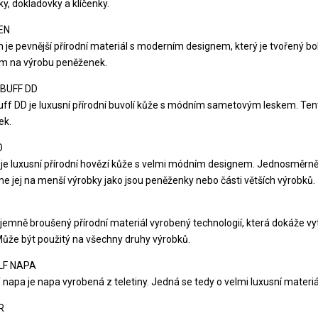
y, dokladovky a klíčenky.
EN
 je pevnější přírodní materiál s moderním designem, který je tvořený 
m na výrobu peněženek.
BUFF DD
uff DD je luxusní přírodní buvolí kůže s módním sametovým leskem. T
ek.
O
e luxusní přírodní hovězí kůže s velmi módním designem. Jednosměrně 
e jej na menší výrobky jako jsou peněženky nebo části větších výrobků.
jemně broušený přírodní materiál vyrobený technologií, která dokáže vytv
Může být použitý na všechny druhy výrobků.
LF NAPA
 napa je napa vyrobená z teletiny. Jedná se tedy o velmi luxusní materiá
R