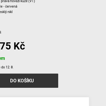
- pravá hovězí kůže (VT)
že - červená
esklý nikl
s
475 Kč
em
do 12. 8.