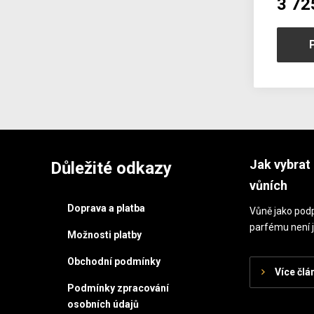
3 72
Jak vybrat 
Důležité odkazy
vůních
Doprava a platba
Vůně jako podp
parfému není j
Možnosti platby
Obchodní podmínky
Více člá
Podmínky zpracování
osobních údajů