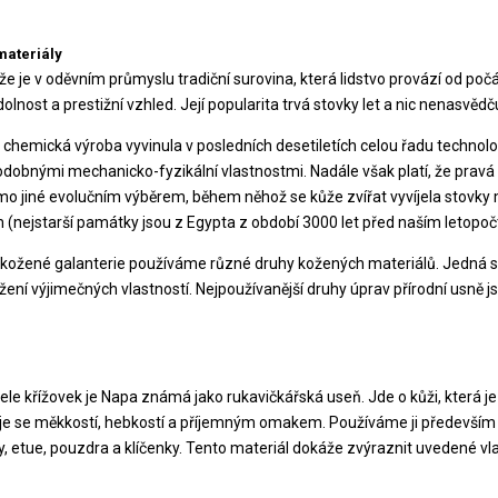
materiály
e je v oděvním průmyslu tradiční surovina, která lidstvo provází od počá
olnost a prestižní vzhled. Její popularita trvá stovky let a nic nenasvěd
a chemická výroba vyvinula v posledních desetiletích celou řadu technolog
odobnými mechanicko-fyzikální vlastnostmi. Nadále však platí, že pravá k
 jiné evolučním výběrem, během něhož se kůže zvířat vyvíjela stovky mili
 (nejstarší památky jsou z Egypta z období 3000 let před naším letopo
 kožené galanterie používáme různé druhy kožených materiálů. Jedná se
žení výjimečných vlastností. Nejpoužívanější druhy úprav přírodní usně j
tele křížovek je Napa známá jako rukavičkářská useň. Jde o kůži, která j
e se měkkostí, hebkostí a příjemným omakem. Používáme ji především
y, etue, pouzdra a klíčenky. Tento materiál dokáže zvýraznit uvedené vl