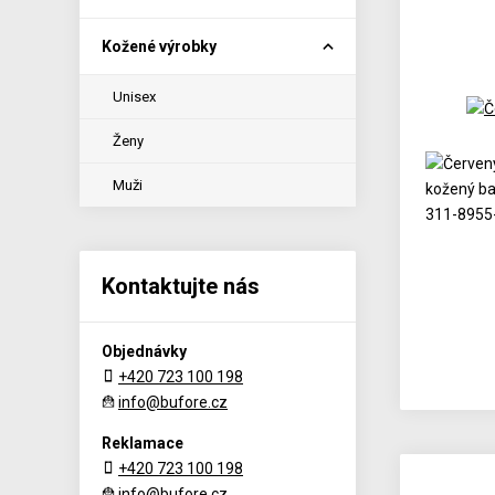
Kožené výrobky
Unisex
Ženy
Muži
Kontaktujte nás
Objednávky
+420 723 100 198
info@bufore.cz
Reklamace
+420 723 100 198
info@bufore.cz