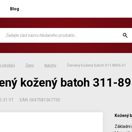
Blog
 výrobky
Ženy
Batohy
Červený kožený batoh 311-8955-31
ený kožený batoh 311-8
5-31 VT
EAN: 0647581367735
Kožený 
Základní 