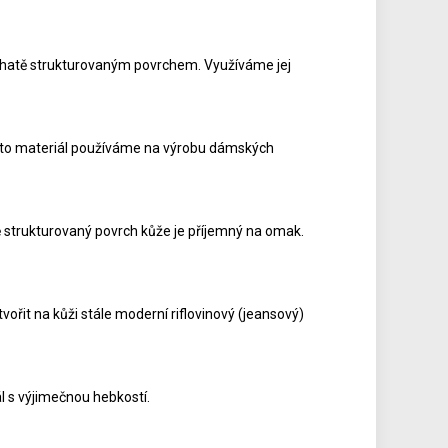
bohatě strukturovaným povrchem. Využíváme jej
ento materiál používáme na výrobu dámských
strukturovaný povrch kůže je příjemný na omak.
ořit na kůži stále moderní riflovinový (jeansový)
l s výjimečnou hebkostí.