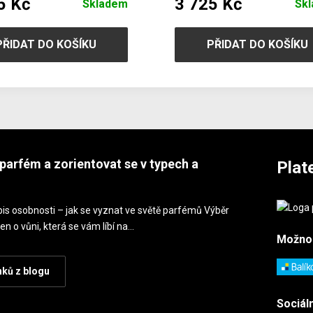
5 Kč
3 725 Kč
Skladem
Sk
PŘIDAT DO KOŠÍKU
PŘIDAT DO KOŠÍKU
parfém a zorientovat se v typech a
Plat
is osobnosti – jak se vyznat ve světě parfémů Výběr
en o vůni, která se vám líbí na…
Možno
nků z blogu
Sociáln