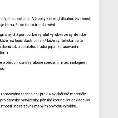
tků jeho existence. Výrobky z ní mají dlouhou životnost,
čuje tomu, že se tento trend změní.
ií, s jejichž pomocí lze vyrobit výrobek ze syntetické
ůže má lepší vlastnosti než kůže syntetická. Je to
onů let, a tisíciletou tradicí jejich zpracováním
čtem).
 o přírodní usně vyráběné speciálními technologiemi
sou:
e zpracována technologií pro rukavičkářské materiály.
 pro dámské peněženky, pánské korunovky, dokladovky,
astnosti i na relativně menším povrchu výrobku.