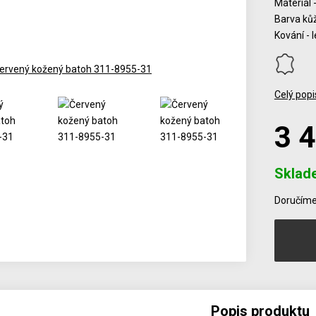
Materiál 
Barva ků
Kování - l
Celý popi
3 
Sklad
Počet
Doručíme 
Popis produktu