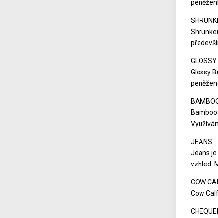
peněženk
SHRUNK
Shrunken
předevší
GLOSSY 
Glossy B
peněžen
BAMBO
Bamboo j
Využívám
JEANS
Jeans je 
vzhled. 
COW CA
Cow Calf
CHEQUE