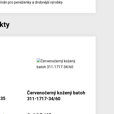
íván pro peněženky a drobnější výrobky.
kty
Červenočerný kožený batoh
-35
311-1717-34/60