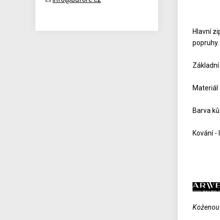
Hlavní z
popruhy
Základní
Materiál
Barva ků
Kování - l
Koženou g