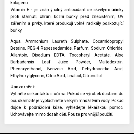
kolagenu.
Vitamín E - je známý silný antioxidant se skvělými účinky
proti stárnutí; chrání kožní buňky před znečištěním, UV
zářením a prvky, které produkují volné radikály poškozující
buňky.
Aqua, Ammonium Laureth Sulphate, Cocamidopropyl
Betaine, PEG-4 Rapeseedamide, Parfum, Sodium Chloride,
Allantoin, Disodium EDTA, Tocopheryl Acetate, Aloe
Barbadensis Leaf Juice Powder, Maltodextrin,
Phenoxyethanol, Benzoic Acid, Dehydroacetic Acid,
Ethylhexylglycerin, Citric Acid, Linalool, Citronellol.
Upozornění:
Vyhněte se kontaktu s očima. Pokud se výrobek dostane do
očí, okamžitě je vypláchněte velkým množstvím vody. Pokud
dojde k podráždění kůže, vyhledejte lékařskou pomoc.
Uchovávejte mimo dosah dětí. Pouze pro vnější použití.