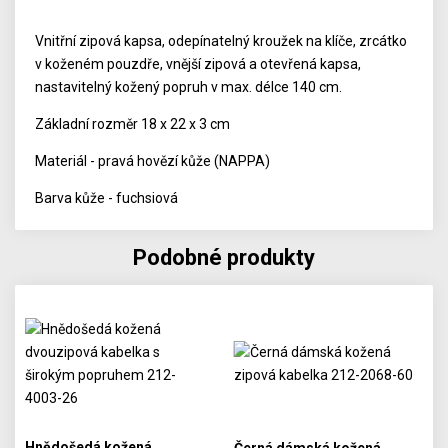
Vnitřní zipová kapsa, odepínatelný kroužek na klíče, zrcátko
v koženém pouzdře, vnější zipová a otevřená kapsa,
nastavitelný kožený popruh v max. délce 140 cm.
Základní rozměr 18 x 22 x 3 cm
Materiál - pravá hovězí kůže (NAPPA)
Barva kůže - fuchsiová
Podobné produkty
Hnědošedá kožená
Černá dámská kožená