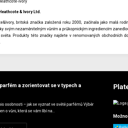
eathcote & Ivory Ltd.
e&Ivory, britská značka založená roku 2000, začínala jako malá rodi
Díky svým nezaměnitelným vůním a průkopnickým ingrediencím zanedlouho
světa. Produkty této značky najdete v renomovaných obchodních do
.
parfém a zorientovat se v typech a
Plat
is osobnosti – jak se vyznat ve světě parfémů Výběr
en o vůni, která se vám líbí na…
Možno