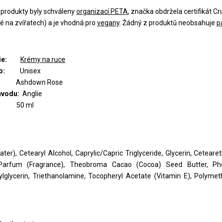
produkty byly schváleny
organizací PETA
, značka obdržela certifikát C
é na zvířatech) a je vhodná pro
vegany
. Žádný z produktů neobsahuje
p
orie:
Krémy na ruce
oho:
Unisex
ě:
Ashdown Rose
ůvodu:
Anglie
em:
50 ml
ter), Cetearyl Alcohol, Caprylic/Capric Triglyceride, Glycerin, Cetear
 Parfum (Fragrance), Theobroma Cacao (Cocoa) Seed Butter, Phen
ylglycerin, Triethanolamine, Tocopheryl Acetate (Vitamin E), Polyme