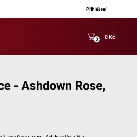
Přihlášení
0 Kč
uce - Ashdown Rose,
e & Ivory Krém na ruce - Ashdown Rose, 50ml