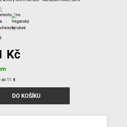
s
1 Kč
em
do 11. 8.