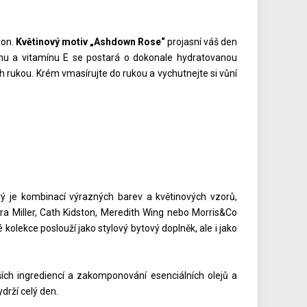
ton.
Květinový motiv „Ashdown Rose“
projasní váš den
u a vitamínu E se postará o dokonale hydratovanou
 rukou. Krém vmasírujte do rukou a vychutnejte si vůní
 je kombinací výrazných barev a květinových vzorů,
ra Miller, Cath Kidston, Meredith Wing nebo Morris&Co
kolekce poslouží jako stylový bytový doplněk, ale i jako
pších ingrediencí a zakomponování esenciálních olejů a
drží celý den.