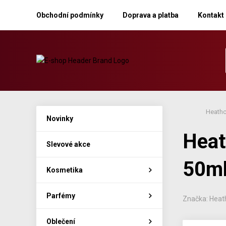
Obchodní podmínky
Doprava a platba
Kontakt
Heathc
Novinky
Heat
Slevové akce
50m
Kosmetika
Parfémy
Značka: Heath
Oblečení