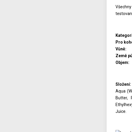
Všechny 
testovan
Kateg
Pro k
Vůn
Země p
Obj
Složení:
Aqua (Wa
Butter,
Ethylhex
Juice.