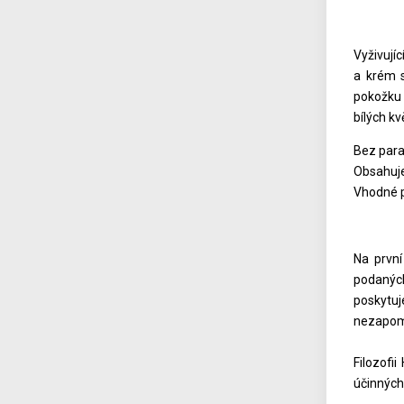
Vyživují
a krém 
pokožku 
bílých k
Bez para
Obsahuje
Vhodné p
Na první
podaných
poskytuje
nezapome
Filozofi
účinných 