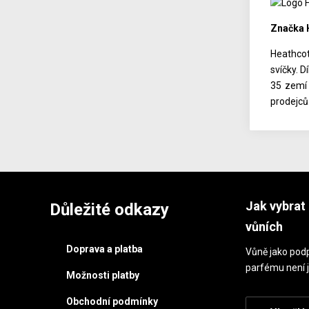
Značka H
Heathcot
svíčky. 
35 zemí 
prodejců
Jak vybrat 
Důležité odkazy
vůních
Doprava a platba
Vůně jako podp
parfému není j
Možnosti platby
Obchodní podmínky