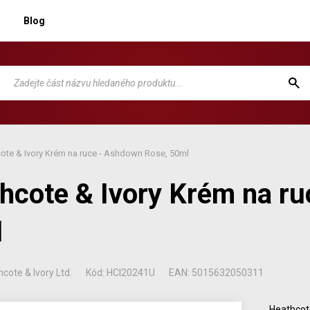
Blog
ote & Ivory Krém na ruce - Ashdown Rose, 50ml
hcote & Ivory Krém na r
l
cote & Ivory Ltd.
Kód: HCI20241U
EAN: 5015632050311
Heathcot