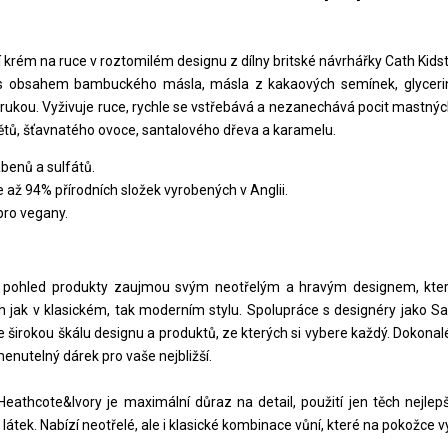
cí krém na ruce v roztomilém designu z dílny britské návrhářky Cath Kids
s obsahem bambuckého másla, másla z kakaových semínek, glycerin
rukou. Vyživuje ruce, rychle se vstřebává a nezanechává pocit mastných
větů, šťavnatého ovoce, santalového dřeva a karamelu.
benů a sulfátů.
 až 94% přírodních složek vyrobených v Anglii.
ro vegany.
 pohled produkty zaujmou svým neotřelým a hravým designem, který
 jak v klasickém, tak moderním stylu. Spolupráce s designéry jako Sa
 širokou škálu designu a produktů, ze kterých si vybere každý. Dokonalé 
nutelný dárek pro vaše nejbližší.
i Heathcote&Ivory je maximální důraz na detail, použití jen těch nejle
látek. Nabízí neotřelé, ale i klasické kombinace vůní, které na pokožce vy