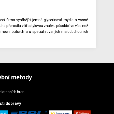
nná firma vyrábějící jemná glycerinová mýdla a vonné
 přerostla v lifestylovou značku působící ve více než
mech, buticích a u specializovaných maloobchodních
ební metody
sti
dopravy