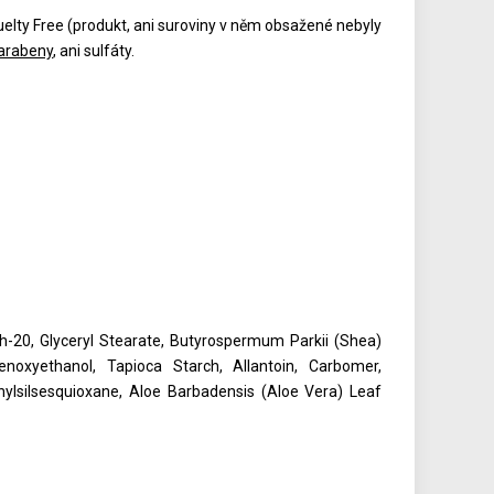
ruelty Free (produkt, ani suroviny v něm obsažené nebyly
arabeny
, ani sulfáty.
eth-20, Glyceryl Stearate, Butyrospermum Parkii (Shea)
oxyethanol, Tapioca Starch, Allantoin, Carbomer,
thylsilsesquioxane, Aloe Barbadensis (Aloe Vera) Leaf