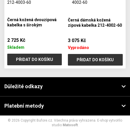
Černá kožená dvouzipová
Černá dámská kožená
kabelka s širokým
zipová kabelka 212-4002-60
popruhem 212-4003-60
2 725 Kč
3 075 Kč
Skladem
Vyprodáno
PŘIDAT DO KOŠÍKU
PŘIDAT DO KOŠÍKU
Důležité odkazy
Platební metody
© 2026 Copyright Bufore.cz. Všechna práva vyhrazena. E-shop vytvořilo
studio
Matosoft
.