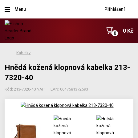
Menu
Přihlášení
0 Kč
Kabelky
Hnědá kožená klopnová kabelka 213-
7320-40
Kód: 213-7320-40 NAP
EAN: 0647581372593