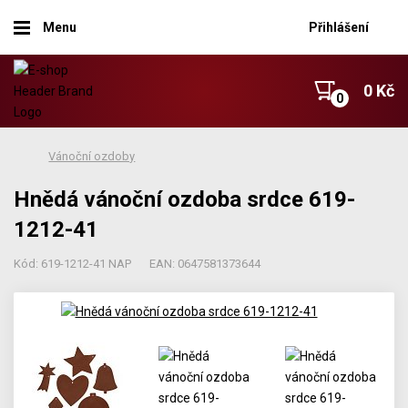
Menu
Přihlášení
0 Kč
Vánoční ozdoby
Hnědá vánoční ozdoba srdce 619-
1212-41
Kód: 619-1212-41 NAP
EAN: 0647581373644