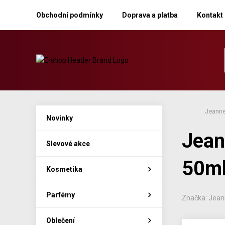
Obchodní podmínky
Doprava a platba
Kontakt
Jeanne
Novinky
Jean
Slevové akce
50m
Kosmetika
Parfémy
Značka: Jean
Oblečení