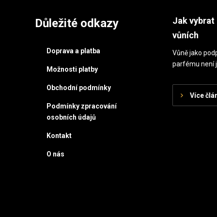
Jak vybrat 
Důležité odkazy
vůních
Doprava a platba
Vůně jako podp
parfému není j
Možnosti platby
Obchodní podmínky
Více člá
Podmínky zpracování
osobních údajů
Kontakt
O nás