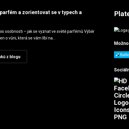
parfém a zorientovat se v typech a
Plat
is osobnosti – jak se vyznat ve světě parfémů Výběr
en o vůni, která se vám líbí na…
Možno
nků z blogu
Sociáln