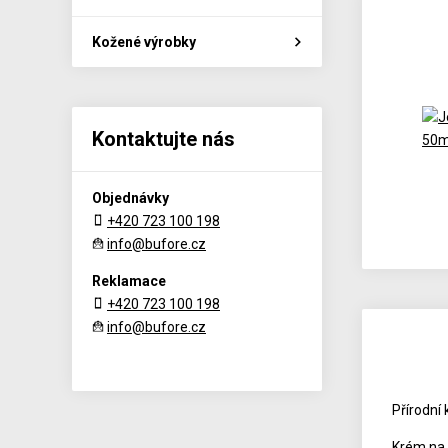
Kožené výrobky
Kontaktujte nás
Objednávky
+420 723 100 198
info@bufore.cz
Reklamace
+420 723 100 198
info@bufore.cz
Přírodní
Krém na 