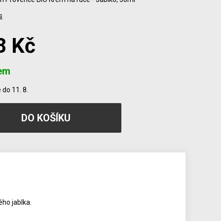
s
8 Kč
em
do 11. 8.
ého jablka.
.