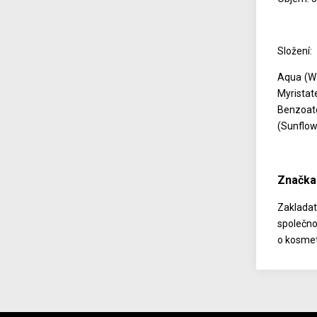
Složení:
Aqua (Wa
Myristat
Benzoate
(Sunflow
Značka
Zakladat
společno
o kosmet