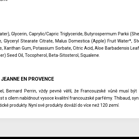
ter), Glycerin, Caprylic/Capric Triglyceride, Butyrospermum Parkii (Shea
e, Glyceryl Stearate Citrate, Malus Domestica (Apple) Fruit Water*, S
, Xanthan Gum, Potassium Sorbate, Citric Acid, Aloe Barbadensis Lea
er) Seed Oil, Tocopherol, Beta-Sitosterol, Squalene.
 JEANNE EN PROVENCE
el, Bernard Perrin, vždy pevně věřil, že Francouzské vůně musí bý
st s cílem nabídnout vysoce kvalitní francouzské parfémy. Thibaud, syn
ické produkty. Nyní své produkty dováží do více než 120 zemí.