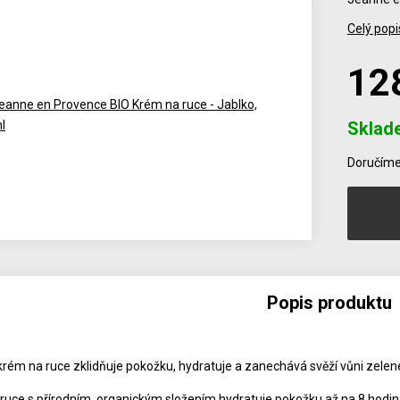
Celý popi
12
Sklad
Počet
Doručíme 
Popis produktu
 krém na ruce zklidňuje pokožku, hydratuje a zanechává svěží vůni zelen
ruce s přírodním, organickým složením hydratuje pokožku až na 8 hodin