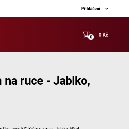
Přihlášení
0 Kč
na ruce - Jablko,
n Provence BIO Krém na ruce - Jablko, 50ml