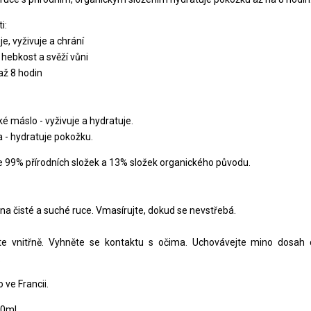
i:
je, vyživuje a chrání
 hebkost a svěží vůni
až 8 hodin
 máslo - vyživuje a hydratuje.
a - hydratuje pokožku.
 99% přírodních složek a 13% složek organického původu.
na čisté a suché ruce. Vmasírujte, dokud se nevstřebá.
te vnitřně. Vyhněte se kontaktu s očima. Uchovávejte mino dosah d
.
 ve Francii.
50ml