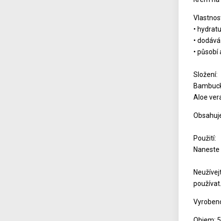
Vlastnost
• hydratu
• dodává
• působí 
Složení:
Bambucké
Aloe ver
Obsahuje
Použití:
Naneste 
Neužívej
používat
Vyrobeno
Objem: 