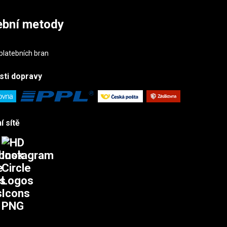
ební metody
sti
dopravy
í sítě