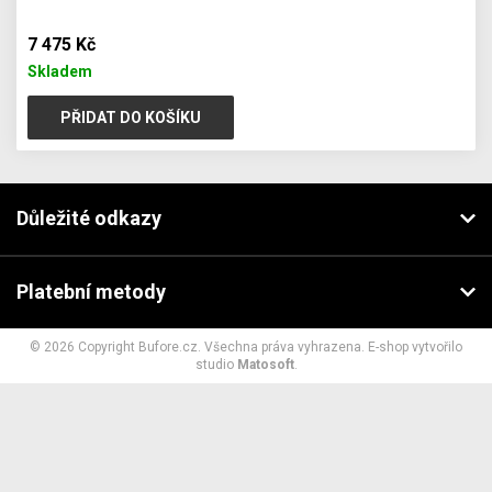
7 475 Kč
Skladem
PŘIDAT DO KOŠÍKU
Důležité odkazy
Platební metody
© 2026 Copyright Bufore.cz. Všechna práva vyhrazena. E-shop vytvořilo
studio
Matosoft
.