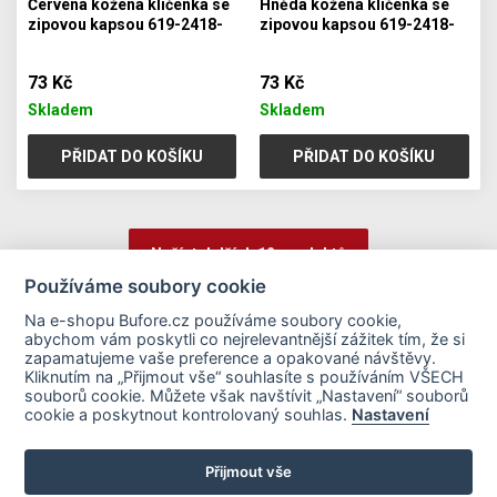
Červená kožená klíčenka se
Hnědá kožená klíčenka se
zipovou kapsou 619-2418-
zipovou kapsou 619-2418-
31
41
73 Kč
73 Kč
Skladem
Skladem
PŘIDAT DO KOŠÍKU
PŘIDAT DO KOŠÍKU
Načíst dalších 12 produktů
Používáme soubory cookie
Na e-shopu Bufore.cz používáme soubory cookie,
1
2
3
4
5
6
abychom vám poskytli co nejrelevantnější zážitek tím, že si
zapamatujeme vaše preference a opakované návštěvy.
Kliknutím na „Přijmout vše“ souhlasíte s používáním VŠECH
souborů cookie. Můžete však navštívit „Nastavení“ souborů
Důležité odkazy
cookie a poskytnout kontrolovaný souhlas.
Nastavení
Přijmout vše
Platební metody