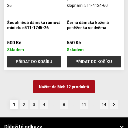
Šedohnědá dámská rámová
Černá dámská kožená
minietue 511-1745-26
peněženka se dvěma
klopnami 511-4124-60
500 Kč
550 Kč
Skladem
Skladem
PŘIDAT DO KOŠÍKU
PŘIDAT DO KOŠÍKU
Načíst dalších 12 produktů
1
2
3
4
…
8
…
11
…
14
Důležité odkazy