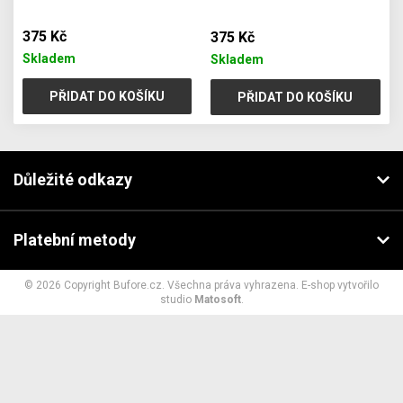
375 Kč
375 Kč
Skladem
Skladem
PŘIDAT DO KOŠÍKU
PŘIDAT DO KOŠÍKU
Důležité odkazy
Platební metody
© 2026 Copyright Bufore.cz. Všechna práva vyhrazena. E-shop vytvořilo
studio
Matosoft
.