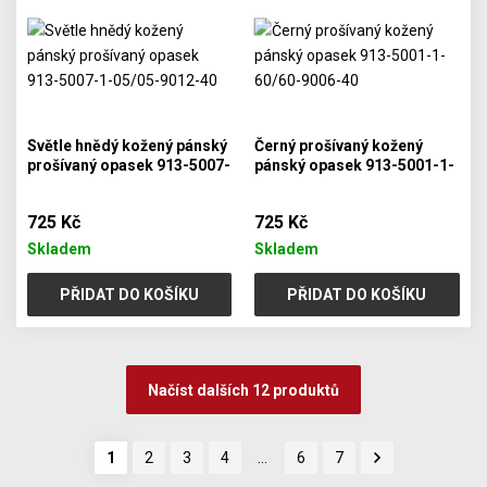
Světle hnědý kožený pánský
Černý prošívaný kožený
prošívaný opasek 913-5007-
pánský opasek 913-5001-1-
1-05/05-9012-40
60/60-9006-40
725 Kč
725 Kč
Skladem
Skladem
PŘIDAT DO KOŠÍKU
PŘIDAT DO KOŠÍKU
Načíst dalších 12 produktů
1
2
3
4
…
6
7