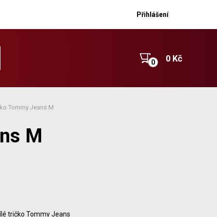
Přihlášení
0 Kč
ičko Tommy Jeans M
ans M
ílé tričko Tommy Jeans