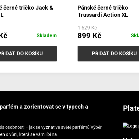
 černé tričko Jack &
Pánské černé tričko
 L
Trussardi Action XL
1 629 Kč
Kč
899 Kč
Skladem
Sk
PŘIDAT DO KOŠÍKU
PŘIDAT DO KOŠÍKU
parfém a zorientovat se v typech a
Plat
is osobnosti – jak se vyznat ve světě parfémů Výběr
en o vůni, která se vám líbí na…