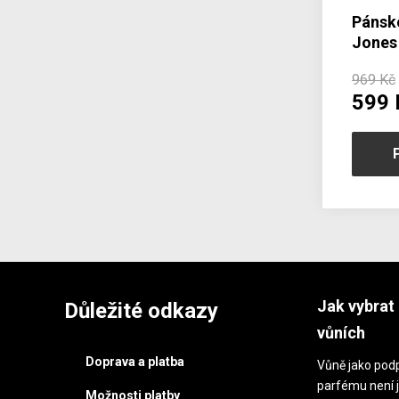
Pánské
Jones
969 Kč
599 
Jak vybrat 
Důležité odkazy
vůních
Doprava a platba
Vůně jako podp
parfému není j
Možnosti platby