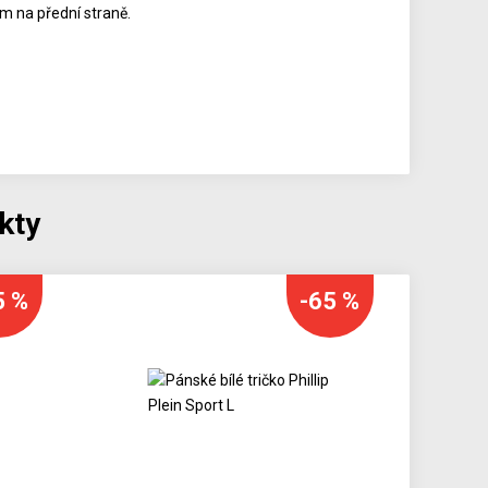
em na přední straně.
kty
5 %
-65 %