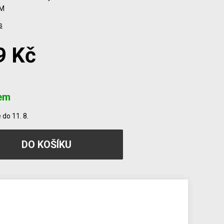
 M
s
9 Kč
em
do 11. 8.