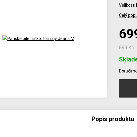
Velikost:
Celý popi
69
899 Kč
Sklad
Počet
Doručíme 
Popis produktu