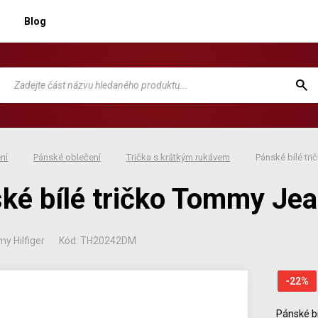
Blog
ní
Pánské oblečení
Trička s krátkým rukávem
Pánské bílé tr
ké bílé tričko Tommy Je
y Hilfiger
Kód: TH20242DM
-22
%
Pánské b