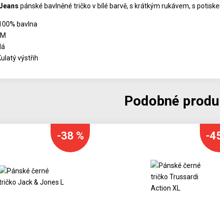
Jeans
pánské bavlněné tričko v bílé barvě, s krátkým rukávem, s potisk
 100% bavlna
 M
lá
Kulatý výstřih
Podobné produ
-38 %
-4