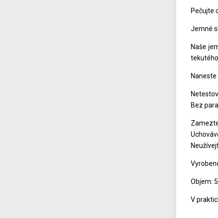
Pečujte 
Jemné sl
Naše jem
tekutého
Naneste 
Netestov
Bez par
Zamezte 
Uchováve
Neužívejt
Vyrobeno
Objem: 
V prakti