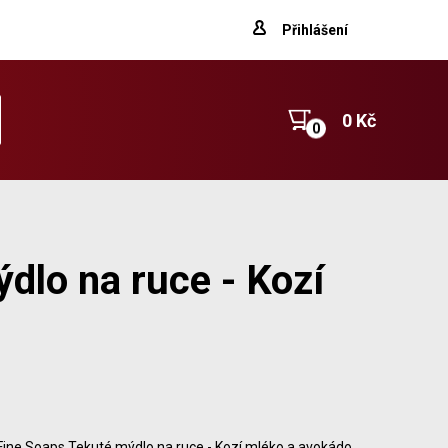
Přihlášení
0 Kč
dlo na ruce - Kozí
Fine Soaps Tekuté mýdlo na ruce - Kozí mléko a avokádo,