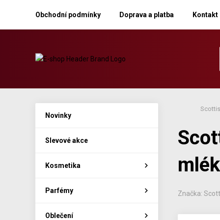
Obchodní podmínky
Doprava a platba
Kontakt
Scotti
Novinky
Scot
Slevové akce
mlék
Kosmetika
Parfémy
Značka: Scott
Oblečení