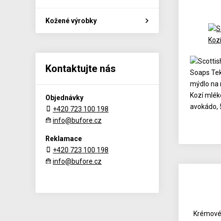
Kožené výrobky
Kontaktujte nás
Objednávky
+420 723 100 198
info@bufore.cz
Reklamace
+420 723 100 198
info@bufore.cz
Krémové 