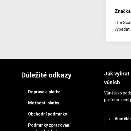
Značka
The Scot
vypadat, 
Jak vybrat 
Důležité odkazy
vůních
Doprava a platba
Vůně jako podp
parfému není j
Možnosti platby
Obchodní podmínky
Více člá
Podmínky zpracování