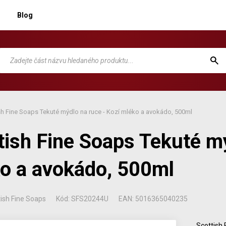
Blog
sh Fine Soaps Tekuté mýdlo na ruce - Kozí mléko a avokádo, 500ml
tish Fine Soaps Tekuté mý
o a avokádo, 500ml
ish Fine Soaps
Kód: SFS20244U
EAN: 5016365040235
Scottish 