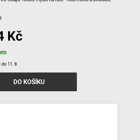
s
4 Kč
em
do 11. 8.