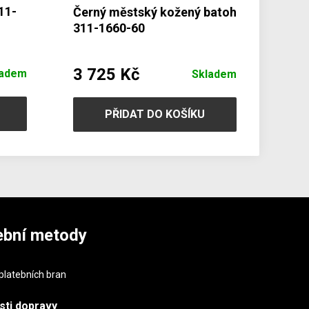
11-
Černý městský kožený batoh
311-1660-60
3 725 Kč
ladem
Skladem
PŘIDAT DO KOŠÍKU
ební metody
sti
dopravy