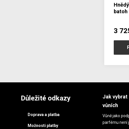
Hnědý
batoh
3 72
Jak vybrat 
Důležité odkazy
vůních
Doprava a platba
Vůně jako podp
parfému není j
Možnosti platby