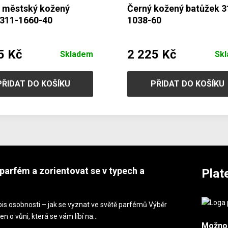
 městský kožený
Černý kožený batůžek 3
 311-1660-40
1038-60
5 Kč
2 225 Kč
Skladem
Sk
PŘIDAT DO KOŠÍKU
PŘIDAT DO KOŠÍKU
parfém a zorientovat se v typech a
Plat
is osobnosti – jak se vyznat ve světě parfémů Výběr
en o vůni, která se vám líbí na…
Možno