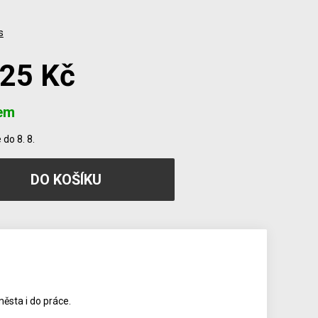
s
725 Kč
em
do 8. 8.
ěsta i do práce.