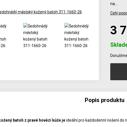
na…
Celý popi
3 
Sklad
Počet
Doručíme 
Popis produktu
kožený batoh z pravé hovězí kůže je
ideální pro každodenní nošení do m