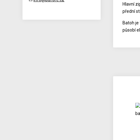
Hlavní z
přední s
Batoh je
působí e