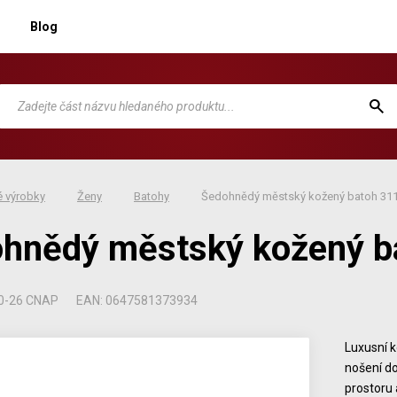
Blog
 výrobky
Ženy
Batohy
Šedohnědý městský kožený batoh 311
hnědý městský kožený b
60-26 CNAP
EAN: 0647581373934
Luxusní k
nošení do
prostoru 