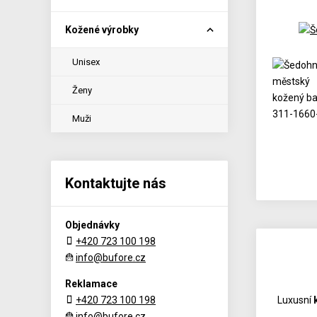
Kožené výrobky
Unisex
Ženy
Muži
Kontaktujte nás
Objednávky
+420 723 100 198
info@bufore.cz
Reklamace
+420 723 100 198
Luxusní
info@bufore.cz