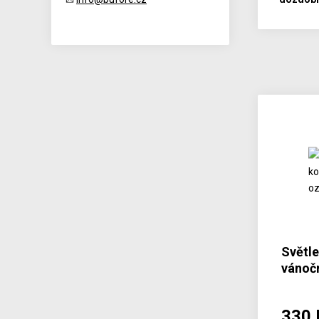
Světl
vánoč
20
330 