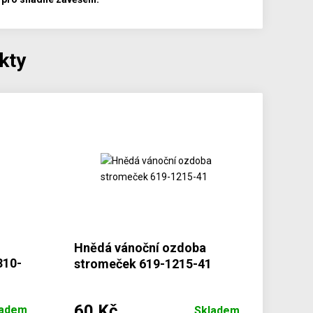
kty
Hnědá vánoční ozdoba
310-
stromeček 619-1215-41
60 Kč
ladem
Skladem