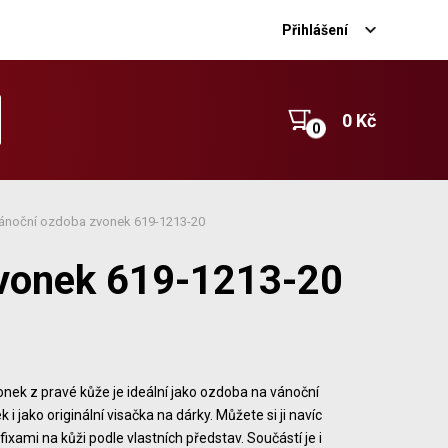
Přihlášení
0 Kč
vánoční ozdoba zvonek 619-1213-20
zvonek 619-1213-20
nek z pravé kůže je ideální jako ozdoba na vánoční
 i jako originální visačka na dárky. Můžete si ji navíc
fixami na kůži podle vlastních představ. Součástí je i