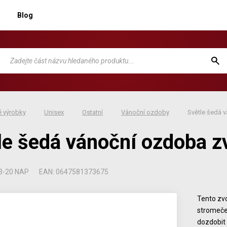
Blog
 výrobky
Unisex
Ostatní
Vánoční ozdoby
Světle šedá 
le šedá vánoční ozdoba 
3-20 NAP
EAN: 0647581373675
Tento zvo
stromeček
dozdobit 