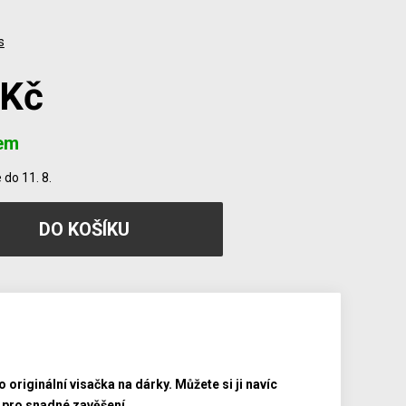
s
 Kč
em
do 11. 8.
originální visačka na dárky. Můžete si ji navíc
a pro snadné zavěšení.