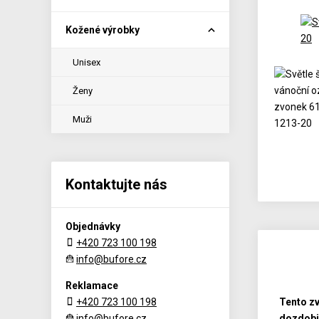
Kožené výrobky
Unisex
Ženy
Muži
Kontaktujte nás
Objednávky
+420 723 100 198
info@bufore.cz
Reklamace
+420 723 100 198
Tento zv
info@bufore.cz
dozdobit