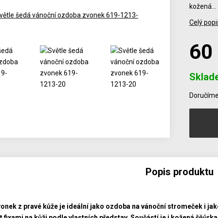
kožená…
Celý popi
60
Sklad
Počet
Doručíme 
Popis produktu
onek z pravé kůže je ideální jako ozdoba na vánoční stromeček i jako 
 fixami na kůži podle vlastních představ. Součástí je i kožená šňůrk