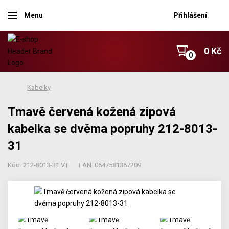
Menu
Přihlášení
0 Kč
Kabelky
Tmavě červená kožená zipová
kabelka se dvěma popruhy 212-8013-
31
Kód: 212-8013-31 VT
EAN: 0647581367209