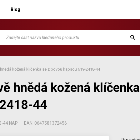
Blog
hnědá kožená klíčenka se zipovou kapsou 619-2418-44
ě hnědá kožená klíčenka
-2418-44
8-44 NAP
EAN: 0647581372456
Pro jeden