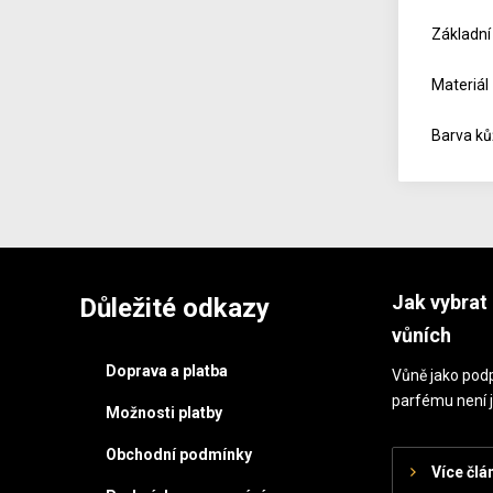
Základní
Materiál
Barva kůž
Jak vybrat 
Důležité odkazy
vůních
Doprava a platba
Vůně jako podp
parfému není j
Možnosti platby
Obchodní podmínky
Více člá