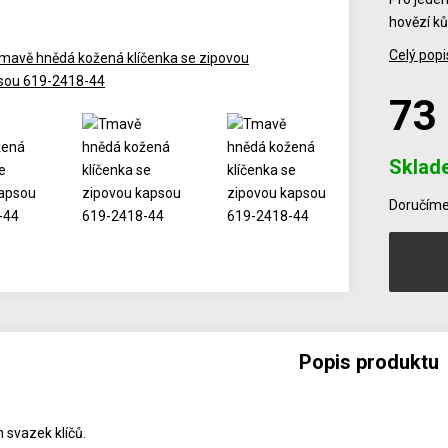
hovězí ků
Celý popi
73
Sklad
Počet
Doručíme 
Popis produktu
 svazek klíčů.