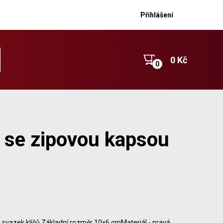
Přihlášení
0 Kč
 se zipovou kapsou
 svazek klíčů.Základní rozměr 10x6 cmMateriál - pravá