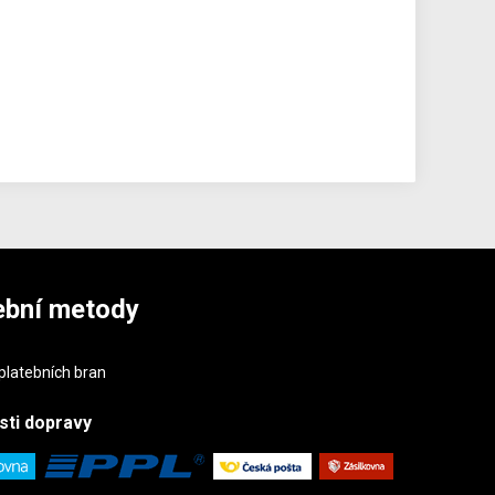
ební metody
sti
dopravy