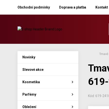
Obchodní podmínky
Doprava a platba
Kontakt
Tmavě 
Novinky
Tmav
Slevové akce
619
Kosmetika
Parfémy
Kód: 619-241
Oblečení