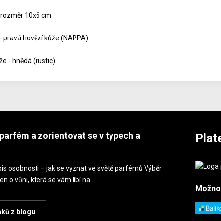
 rozměr 10x6 cm
 - pravá hovězí kůže (NAPPA)
e - hnědá (rustic)
parfém a zorientovat se v typech a
Plat
is osobnosti – jak se vyznat ve světě parfémů Výběr
en o vůni, která se vám líbí na…
Možno
nků z blogu