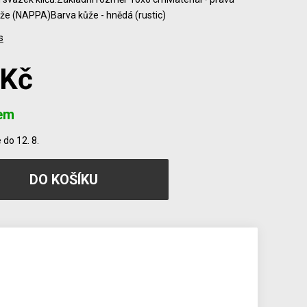
že (NAPPA)Barva kůže - hnědá (rustic)
s
 Kč
em
do 12. 8.