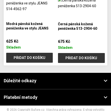
Modrá pánská kožená
Černá pánská kožená
peněženka ve stylu JEANS
peněženka 513-2904-60
514-4562-97
625 Kč
675 Kč
Skladem
Skladem
PŘIDAT DO KOŠÍKU
PŘIDAT DO KOŠÍKU
Důležité odkazy
Platební metody
© 2026 Copyright Bufore.cz. Všechna práva vyhrazena. E-shop vytvořilo