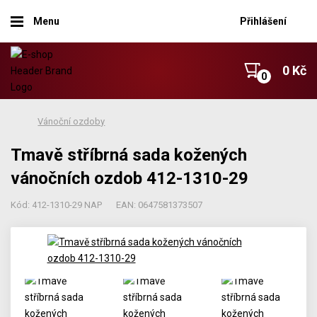
Menu
Přihlášení
0 Kč
Vánoční ozdoby
Tmavě stříbrná sada kožených
vánočních ozdob 412-1310-29
Kód: 412-1310-29 NAP
EAN: 0647581373507