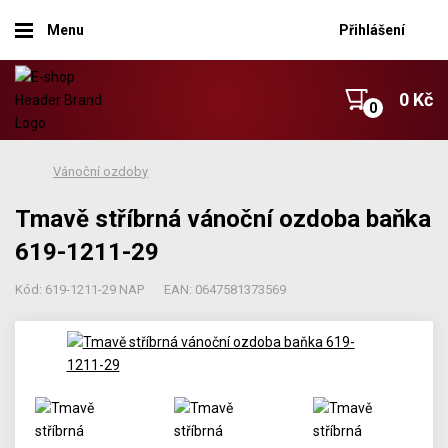
Menu
Přihlášení
0 Kč
Vánoční ozdoby
Tmavě stříbrná vánoční ozdoba baňka
619-1211-29
Kód: 619-1211-29 NAP
EAN: 0647581373569