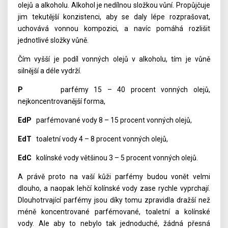
olejů a alkoholu. Alkohol je nedílnou složkou vůní. Propůjčuje
jim tekutější konzistenci, aby se daly lépe rozprašovat,
uchovává vonnou kompozici, a navíc pomáhá rozlišit
jednotlivé složky vůně.
Čím vyšší je podíl vonných olejů v alkoholu, tím je vůně
silnější a déle vydrží.
P
parfémy 15 – 40 procent vonných olejů,
nejkoncentrovanější forma,
EdP
parfémované vody 8 – 15 procent vonných olejů,
EdT
toaletní vody 4 – 8 procent vonných olejů,
EdC
kolínské vody většinou 3 – 5 procent vonných olejů.
A právě proto na vaší kůži parfémy budou vonět velmi
dlouho, a naopak lehčí kolínské vody zase rychle vyprchají.
Dlouhotrvající parfémy jsou díky tomu zpravidla dražší než
méně koncentrované parfémované, toaletní a kolínské
vody. Ale aby to nebylo tak jednoduché, žádná přesná