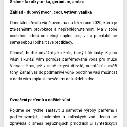
Srdce - fazolky tonka, geránium, ambra
Základ - dubový mech, cedr, vetiver, vanilka
Orientální dřevitá vůně uvedena na trh v roce 2020, která je
ztělesněním provokace a nepřehlédnutelnosti. Má v sobě
osobitost, která se nebojí naplno projevit a pochlubit se
sama sebou i odhalit své protiklady.
Pánové, buďte odvážní jako Erós, řecký bůh lásky. K jeho
vášni i kuráži vám pomůže parfémovaná voda pro muže
Versace Eros, jež v sobě skrývá dřevité, orientální a svěží
tóny. Zahalí vás do podmanivé vůně, podtrhne vaši mužnost
a dodá vám kapku sebevědomí do každého dne.
Označení parfémů a dalších vůní
Pojďme se rychle zastavit u samotné výroby parfémů i
parfémovaných, toaletních a kolínských vod. Jedná se
zpravidla o směsi nejrůznějších přírodních či syntetických