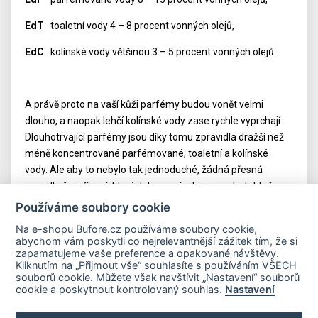
EdT
toaletní vody 4 – 8 procent vonných olejů,
EdC
kolínské vody většinou 3 – 5 procent vonných olejů.
A právě proto na vaší kůži parfémy budou vonět velmi
dlouho, a naopak lehčí kolínské vody zase rychle vyprchají.
Dlouhotrvající parfémy jsou díky tomu zpravidla dražší než
méně koncentrované parfémované, toaletní a kolínské
vody. Ale aby to nebylo tak jednoduché, žádná přesná
pravidla či nařízení, kterých by se výrobci museli striktně
držet, vlastně neexistují. Koncentrace vonných složek se pak
Používáme soubory cookie
napříč různými parfémovými domy může nepatrně lišit.
Na e-shopu Bufore.cz používáme soubory cookie,
abychom vám poskytli co nejrelevantnější zážitek tím, že si
zapamatujeme vaše preference a opakované návštěvy.
Kliknutím na „Přijmout vše“ souhlasíte s používáním VŠECH
souborů cookie. Můžete však navštívit „Nastavení“ souborů
Důležité odkazy
cookie a poskytnout kontrolovaný souhlas.
Nastavení