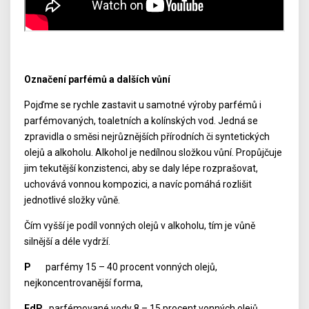
Označení parfémů a dalších vůní
Pojďme se rychle zastavit u samotné výroby parfémů i
parfémovaných, toaletních a kolínských vod. Jedná se
zpravidla o směsi nejrůznějších přírodních či syntetických
olejů a alkoholu. Alkohol je nedílnou složkou vůní. Propůjčuje
jim tekutější konzistenci, aby se daly lépe rozprašovat,
uchovává vonnou kompozici, a navíc pomáhá rozlišit
jednotlivé složky vůně.
Čím vyšší je podíl vonných olejů v alkoholu, tím je vůně
silnější a déle vydrží.
P
parfémy 15 – 40 procent vonných olejů,
nejkoncentrovanější forma,
EdP
parfémované vody 8 – 15 procent vonných olejů,