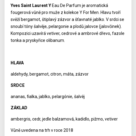
Yves Saint Laurent Y
Eau De Parfum je aromatická
fougerová vůně pro muže z kolekce Y For Men. Hlavu tvoří
svěží bergamot, štiplavý zázvor a šťavnaté jablko. V srdci se
snoubí tóny šalvěje, pelargonie a plodů jalovce (jalovčinek).
Kompozici uzavírá vetiver, cedrové a ambrové dřevo, fazole
tonka a pryskyřice olibanum.
HLAVA
aldehydy, bergamot, citron, máta, zázvor
SRDCE
ananas, fialka, jablko, pelargónie, šalvěj
ZÁKLAD
ambergris, cedr, jedle balzamová, kadidlo, pižmo, vetiver
Vůně uvedena na trh v roce 2018