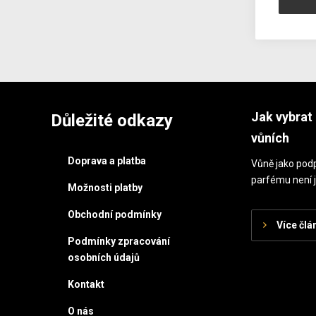
Jak vybrat 
Důležité odkazy
vůních
Doprava a platba
Vůně jako podp
parfému není j
Možnosti platby
Obchodní podmínky
Více člá
Podmínky zpracování
osobních údajů
Kontakt
O nás