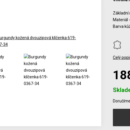
Základní 
Materiál 
Barva ků
Celý popi
18
Sklad
Počet
Doručíme 