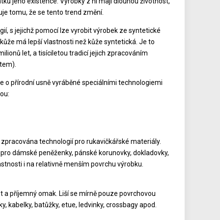
tků jeho existence. Výrobky z ní mají dlouhou životnost,
čuje tomu, že se tento trend změní.
ií, s jejichž pomocí lze vyrobit výrobek ze syntetické
ůže má lepší vlastnosti než kůže syntetická. Je to
onů let, a tisíciletou tradicí jejich zpracováním
čtem).
 o přírodní usně vyráběné speciálními technologiemi
sou:
e zpracována technologií pro rukavičkářské materiály.
 pro dámské peněženky, pánské korunovky, dokladovky,
astnosti i na relativně menším povrchu výrobku.
ost a příjemný omak. Liší se mírně pouze povrchovou
y, kabelky, batůžky, etue, ledvinky, crossbagy apod.