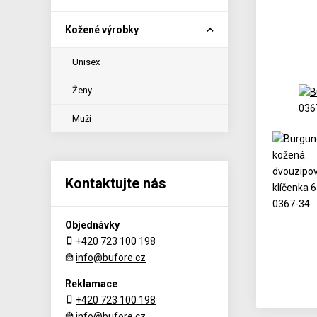
Kožené výrobky
Unisex
Ženy
Muži
Kontaktujte nás
Objednávky
+420 723 100 198
info@bufore.cz
Reklamace
+420 723 100 198
info@bufore.cz