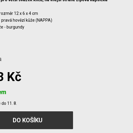
rozměr 12 x 6 x 4 cm
- pravá hovězí kůže (NAPPA)
že - burgundy
s
8 Kč
em
do 11. 8.