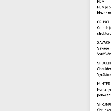
PDM
PDM je p
hlavně n
CRUNCH
Crunch j
struktur
SAVAGE
Savage j
Využívám
SHOULD
Shoulder
Vyrábíme
HUNTER
Hunter j
peněženk
SHRUNK
Shrunken