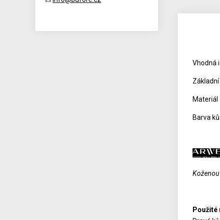
Vhodná i 
Základní
Materiál
Barva ků
Koženou g
Použité 