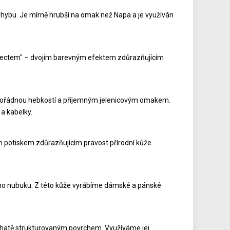
ohybu. Je mírně hrubší na omak než Napa a je využíván
 effectem" – dvojím barevným efektem zdůrazňujícím
mimořádnou hebkostí a příjemným jelenicovým omakem.
a kabelky.
m potiskem zdůrazňujícím pravost přírodní kůže.
kého nubuku. Z této kůže vyrábíme dámské a pánské
bohatě strukturovaným povrchem. Využíváme jej