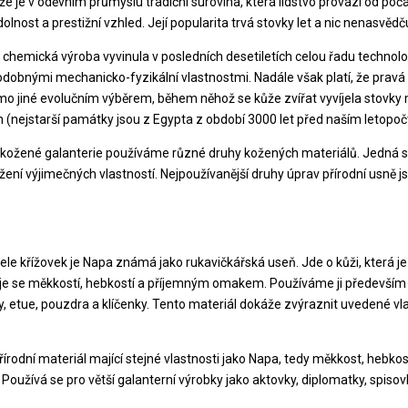
e je v oděvním průmyslu tradiční surovina, která lidstvo provází od počá
olnost a prestižní vzhled. Její popularita trvá stovky let a nic nenasvěd
a chemická výroba vyvinula v posledních desetiletích celou řadu technolog
odobnými mechanicko-fyzikální vlastnostmi. Nadále však platí, že pravá k
 jiné evolučním výběrem, během něhož se kůže zvířat vyvíjela stovky mili
 (nejstarší památky jsou z Egypta z období 3000 let před naším letopo
 kožené galanterie používáme různé druhy kožených materiálů. Jedná se
žení výjimečných vlastností. Nejpoužívanější druhy úprav přírodní usně j
tele křížovek je Napa známá jako rukavičkářská useň. Jde o kůži, která j
e se měkkostí, hebkostí a příjemným omakem. Používáme ji především
y, etue, pouzdra a klíčenky. Tento materiál dokáže zvýraznit uvedené vl
řírodní materiál mající stejné vlastnosti jako Napa, tedy měkkost, hebk
Používá se pro větší galanterní výrobky jako aktovky, diplomatky, spisovk