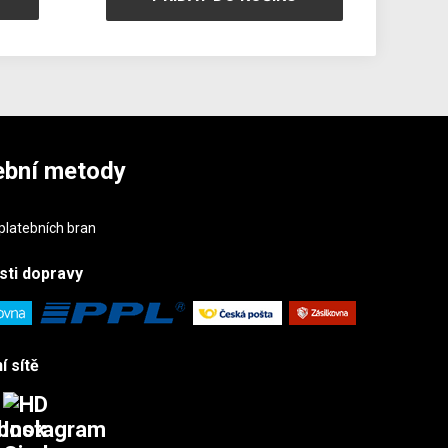
ební metody
sti
dopravy
í sítě