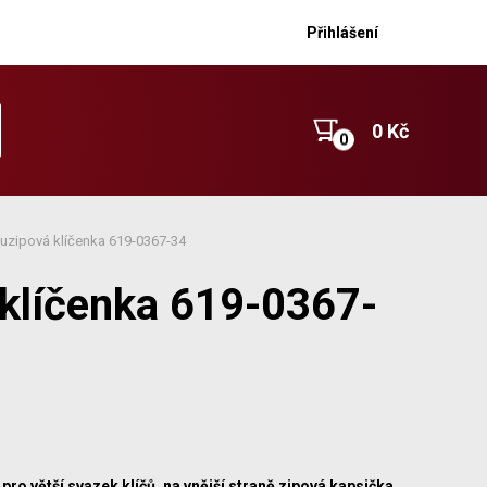
Přihlášení
0 Kč
uzipová klíčenka 619-0367-34
klíčenka 619-0367-
pro větší svazek klíčů, na vnější straně zipová kapsička