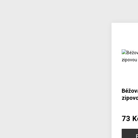
Béžová
zipov
82
73 K