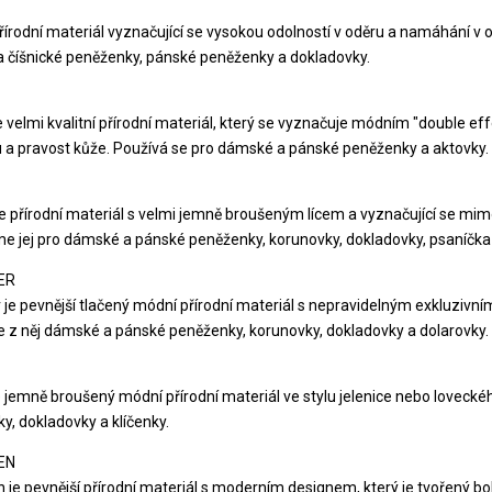
řírodní materiál vyznačující se vysokou odolností v oděru a namáhání v 
a číšnické peněženky, pánské peněženky a dokladovky.
e velmi kvalitní přírodní materiál, který se vyznačuje módním "double
u a pravost kůže. Používá se pro dámské a pánské peněženky a aktovky.
e přírodní materiál s velmi jemně broušeným lícem a vyznačující se 
e jej pro dámské a pánské peněženky, korunovky, dokladovky, psaníčka 
ER
 je pevnější tlačený módní přírodní materiál s nepravidelným exkluzivní
 z něj dámské a pánské peněženky, korunovky, dokladovky a dolarovky.
e jemně broušený módní přírodní materiál ve stylu jelenice nebo lovec
y, dokladovky a klíčenky.
EN
 je pevnější přírodní materiál s moderním designem, který je tvořený 