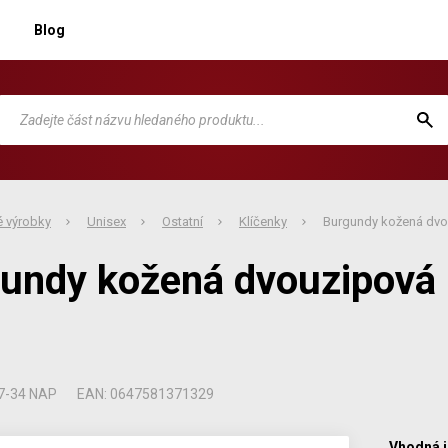
Blog
 výrobky
Unisex
Ostatní
Klíčenky
Burgundy kožená dvo
undy kožená dvouzipová 
7-34 NAP
EAN: 0647581371329
Vhodná i 