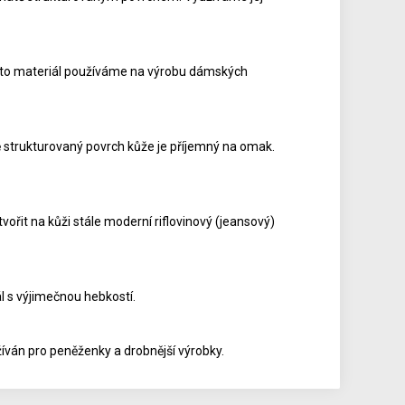
ento materiál používáme na výrobu dámských
strukturovaný povrch kůže je příjemný na omak.
ořit na kůži stále moderní riflovinový (jeansový)
l s výjimečnou hebkostí.
íván pro peněženky a drobnější výrobky.