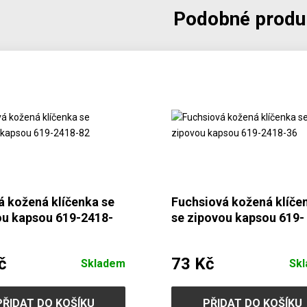
Podobné produ
 kožená klíčenka se
Fuchsiová kožená klíče
ou kapsou 619-2418-
se zipovou kapsou 619-
2418-36
č
73 Kč
Skladem
Sk
PŘIDAT DO KOŠÍKU
PŘIDAT DO KOŠÍKU