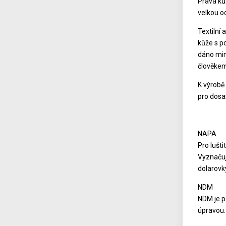
Pravá kůž
velkou od
Textilní 
kůže s p
dáno mimo
člověkem
K výrobě
pro dosa
NAPA
Pro lušti
Vyznačuj
dolarovk
NDM
NDM je p
úpravou. 