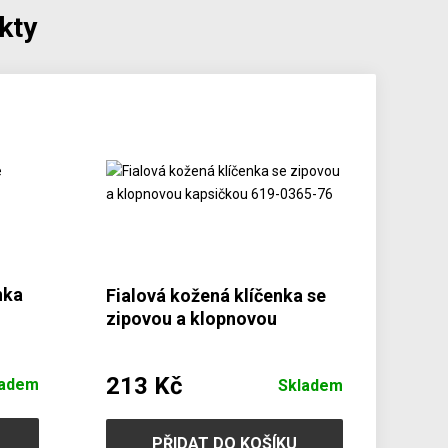
kty
nka
Fialová kožená klíčenka se
zipovou a klopnovou
kapsičkou 619-0365-76
213 Kč
ladem
Skladem
PŘIDAT DO KOŠÍKU