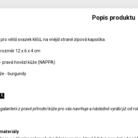
Popis produktu
pro větší svazek klíčů, na vnější straně zipová kapsička.
 rozměr 12 x 6 x 4 cm
 - pravá hovězí kůže (NAPPA)
že - burgundy
alanterii z pravé přírodní kůže pro vás navrhuje a následně vyrábí již od r
materiály