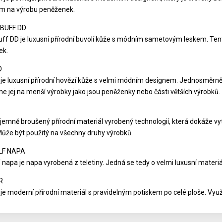
m na výrobu peněženek.
BUFF DD
uff DD je luxusní přírodní buvolí kůže s módním sametovým leskem. T
ek.
O
e luxusní přírodní hovězí kůže s velmi módním designem. Jednosměrně 
e jej na menší výrobky jako jsou peněženky nebo části větších výrobků.
jemně broušený přírodní materiál vyrobený technologií, která dokáže vytv
Může být použitý na všechny druhy výrobků.
LF NAPA
 napa je napa vyrobená z teletiny. Jedná se tedy o velmi luxusní materiá
R
je moderní přírodní materiál s pravidelným potiskem po celé ploše. Využ