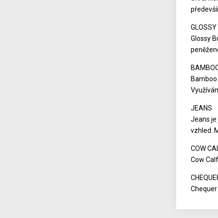
předevší
GLOSSY 
Glossy B
peněžen
BAMBO
Bamboo j
Využívám
JEANS
Jeans je 
vzhled. 
COW CA
Cow Calf
CHEQUE
Chequer 