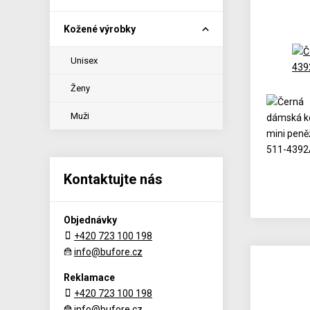
Kožené výrobky
Unisex
Ženy
Muži
Kontaktujte nás
Objednávky
+420 723 100 198
info@bufore.cz
Reklamace
+420 723 100 198
info@bufore.cz