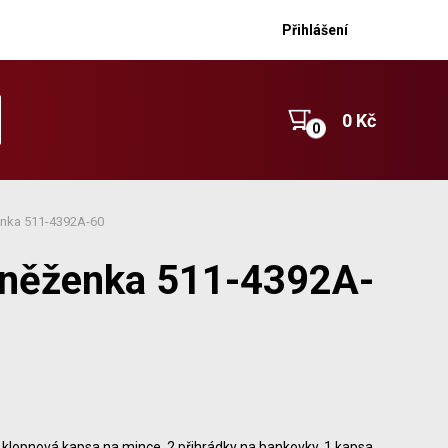
Přihlášení
0 Kč
enka 511-4392A-60
eněženka 511-4392A-
klopnová kapsa na mince, 2 přihrádky na bankovky, 1 kapsa