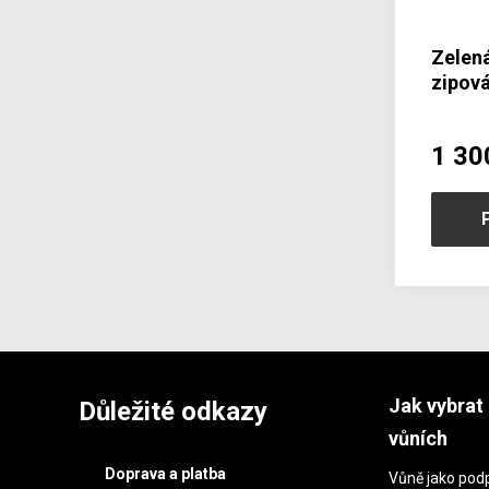
Zelen
zipov
vzore
1 30
Jak vybrat 
Důležité odkazy
vůních
Doprava a platba
Vůně jako podp