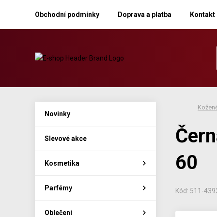
Obchodní podmínky
Doprava a platba
Kontakt
Kožené
Novinky
Čern
Slevové akce
60
Kosmetika
Parfémy
Kód: 511-43
Oblečení