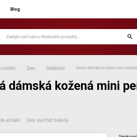
Blog
 výrobky
Ženy
Peněženky
Černá dámská kožená mini peněž
á dámská kožená mini p
92A-60 NAP
EAN: 0647581368626
Venkovní 