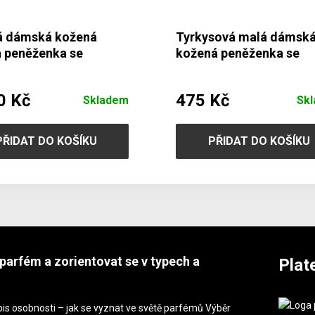
á dámská kožená
Tyrkysová malá dámsk
á peněženka se
kožená peněženka se
m 511-2265-57
zápinkou 511-8205-53/
0 Kč
475 Kč
Skladem
Sk
PŘIDAT DO KOŠÍKU
PŘIDAT DO KOŠÍKU
parfém a zorientovat se v typech a
Plat
is osobnosti – jak se vyznat ve světě parfémů Výběr