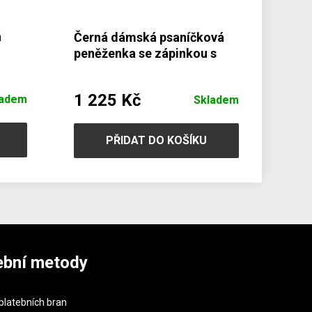
á
Černá dámská psaníčková
peněženka se zápinkou s
60
motivem hada 511-8118-
60/99
1 225 Kč
ladem
Skladem
PŘIDAT DO KOŠÍKU
ební metody