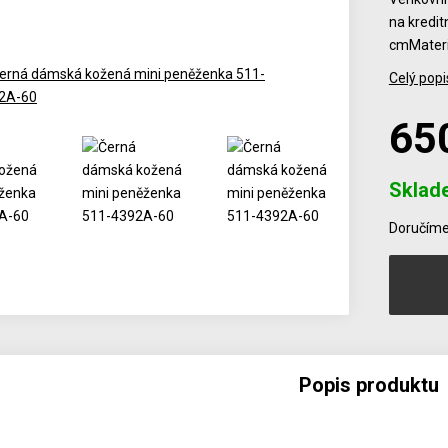
na kredit
cmMateri
Celý popi
65
Sklad
Počet
Doručíme 
Popis produktu