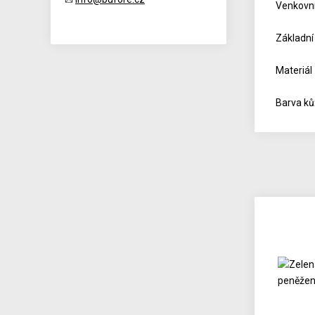
Venkovní
Základní
Materiál
Barva ků