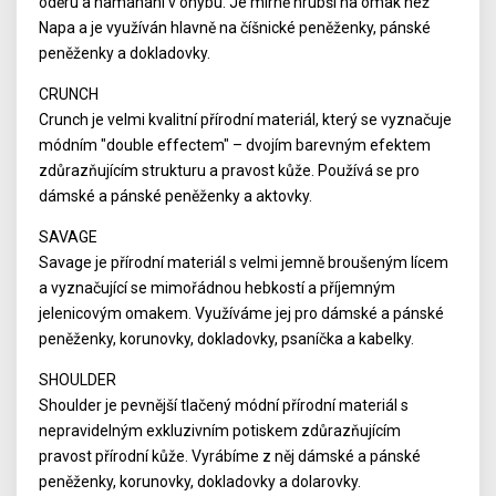
oděru a namáhání v ohybu. Je mírně hrubší na omak než
Napa a je využíván hlavně na číšnické peněženky, pánské
peněženky a dokladovky.
CRUNCH
Crunch je velmi kvalitní přírodní materiál, který se vyznačuje
módním "double effectem" – dvojím barevným efektem
zdůrazňujícím strukturu a pravost kůže. Používá se pro
dámské a pánské peněženky a aktovky.
SAVAGE
Savage je přírodní materiál s velmi jemně broušeným lícem
a vyznačující se mimořádnou hebkostí a příjemným
jelenicovým omakem. Využíváme jej pro dámské a pánské
peněženky, korunovky, dokladovky, psaníčka a kabelky.
SHOULDER
Shoulder je pevnější tlačený módní přírodní materiál s
nepravidelným exkluzivním potiskem zdůrazňujícím
pravost přírodní kůže. Vyrábíme z něj dámské a pánské
peněženky, korunovky, dokladovky a dolarovky.