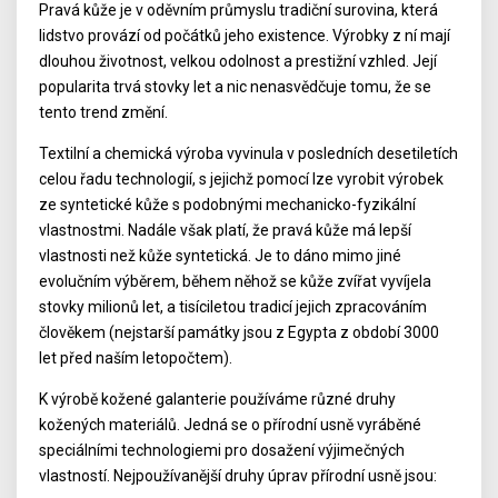
Pravá kůže je v oděvním průmyslu tradiční surovina, která
lidstvo provází od počátků jeho existence. Výrobky z ní mají
dlouhou životnost, velkou odolnost a prestižní vzhled. Její
popularita trvá stovky let a nic nenasvědčuje tomu, že se
tento trend změní.
Textilní a chemická výroba vyvinula v posledních desetiletích
celou řadu technologií, s jejichž pomocí lze vyrobit výrobek
ze syntetické kůže s podobnými mechanicko-fyzikální
vlastnostmi. Nadále však platí, že pravá kůže má lepší
vlastnosti než kůže syntetická. Je to dáno mimo jiné
evolučním výběrem, během něhož se kůže zvířat vyvíjela
stovky milionů let, a tisíciletou tradicí jejich zpracováním
člověkem (nejstarší památky jsou z Egypta z období 3000
let před naším letopočtem).
K výrobě kožené galanterie používáme různé druhy
kožených materiálů. Jedná se o přírodní usně vyráběné
speciálními technologiemi pro dosažení výjimečných
vlastností. Nejpoužívanější druhy úprav přírodní usně jsou: